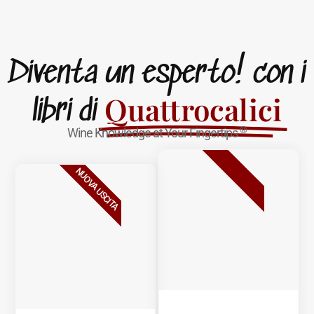
Diventa un esperto! con i
Quattrocalici
libri di
®
Wine Knowledge at Your Fingertips
BESTSELLER
NUOVA USCITA