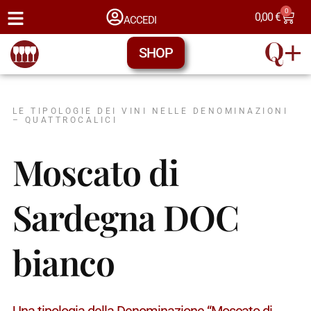
0
0,00
€
ACCEDI
SHOP
LE TIPOLOGIE DEI VINI NELLE DENOMINAZIONI
– QUATTROCALICI
Moscato di
Sardegna DOC
bianco
Una tipologia della Denominazione “Moscato di