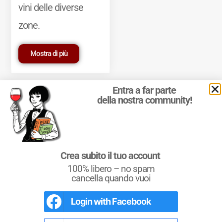
vini delle diverse
zone.
Mostra di più
Entra a far parte
della nostra community!
© 2011-2025 Marcello Leder. All rights reserved. | ® Quattrocalici
Crea subito il tuo account
Marchio Reg. | P.IVA 03921390245
100% libero – no spam
Condizioni d'uso
|
Privacy Policy
|
Cookie Policy
|
Preferenze
cookie
cancella quando vuoi
Login with
Facebook
L'Italia del Vino
Nel libro le
Regioni del Vino d’Italia
con