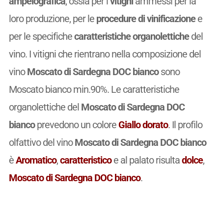
ampelografica
, ossia per i
vitigni
ammessi per la
loro produzione, per le
procedure di vinificazione
e
per le specifiche
caratteristiche organolettiche
del
vino. I vitigni che rientrano nella composizione del
vino
Moscato di Sardegna DOC bianco
sono
Moscato bianco min.90%. Le caratteristiche
organolettiche del
Moscato di Sardegna DOC
bianco
prevedono un colore
Giallo dorato
. Il profilo
olfattivo del vino
Moscato di Sardegna DOC bianco
è
Aromatico
,
caratteristico
e al palato risulta
dolce
,
Moscato di Sardegna DOC bianco
.