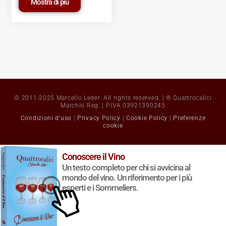
Mostra di più
© 2011-2025 Marcello Leder. All rights reserved. | ® Quattrocalici
Marchio Reg. | P.IVA 03921390245
Condizioni d'uso
|
Privacy Policy
|
Cookie Policy
|
Preferenze
cookie
Conoscere il Vino
Un testo completo per chi si avvicina al
mondo del vino. Un riferimento per i più
esperti e i Sommeliers.