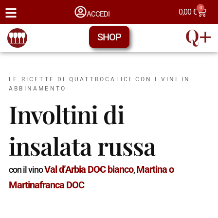
0
0,00
€
ACCEDI
SHOP
LE RICETTE DI QUATTROCALICI CON I VINI IN
ABBINAMENTO
Involtini di
insalata russa
Val d’Arbia DOC bianco
Martina o
con il vino
,
Martinafranca DOC