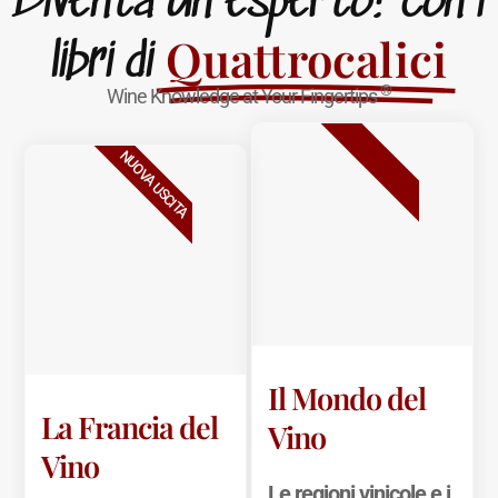
Diventa un esperto! con i
Quattrocalici
libri di
®
Wine Knowledge at Your Fingertips
BESTSELLER
NUOVA USCITA
Il Mondo del
La Francia del
Vino
Vino
Le regioni vinicole e i