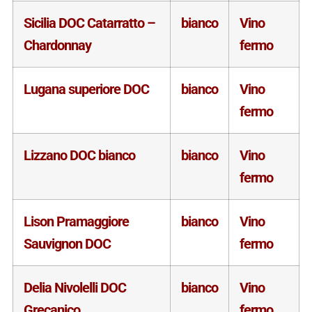
Sicilia DOC Catarratto –
bianco
Vino
Chardonnay
fermo
Lugana superiore DOC
bianco
Vino
fermo
Lizzano DOC bianco
bianco
Vino
fermo
Lison Pramaggiore
bianco
Vino
Sauvignon DOC
fermo
Delia Nivolelli DOC
bianco
Vino
Grecanico
fermo