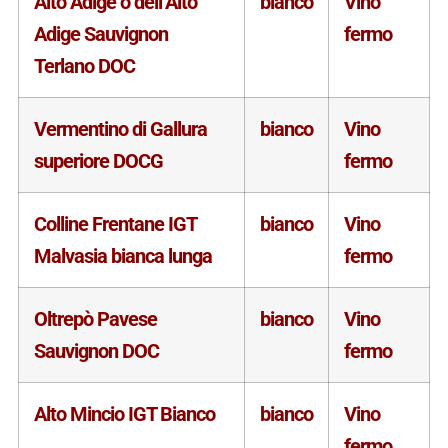
Alto Adige o dell’Alto
bianco
Vino
Adige Sauvignon
fermo
Terlano DOC
Vermentino di Gallura
bianco
Vino
superiore DOCG
fermo
Colline Frentane IGT
bianco
Vino
Malvasia bianca lunga
fermo
Oltrepò Pavese
bianco
Vino
Sauvignon DOC
fermo
Alto Mincio IGT Bianco
bianco
Vino
fermo
,