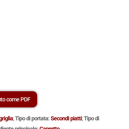
uto come PDF
griglia
;
Tipo di portata:
Secondi piatti
;
Tipo di
diente principale:
Capretto