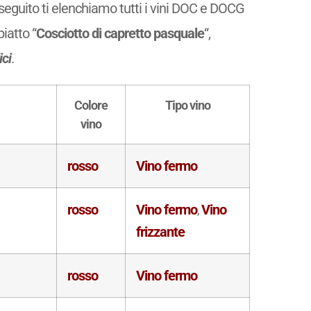
di seguito ti elenchiamo tutti i vini DOC e DOCG
piatto “
Cosciotto di capretto pasquale
“,
ici
.
Colore
Tipo vino
vino
rosso
Vino fermo
rosso
Vino fermo
Vino
,
frizzante
rosso
Vino fermo