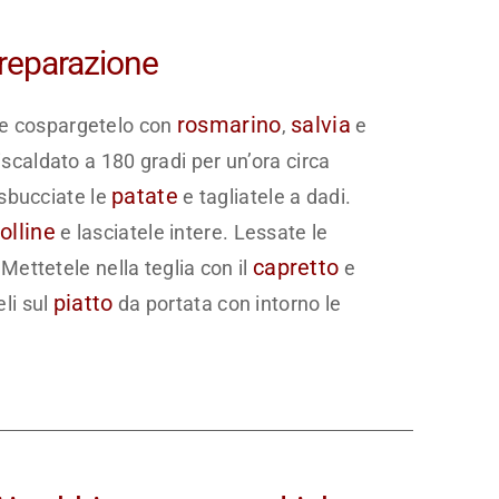
Preparazione
rosmarino
salvia
o e cospargetelo con
,
e
eriscaldato a 180 gradi per un’ora circa
patate
 sbucciate le
e tagliatele a dadi.
olline
e lasciatele intere. Lessate le
capretto
ettetele nella teglia con il
e
piatto
eli sul
da portata con intorno le