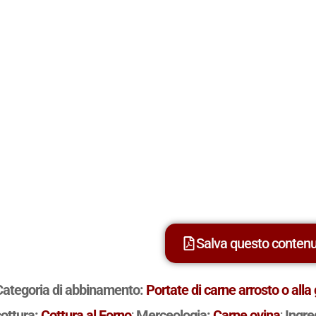
Salva questo conten
Categoria di abbinamento:
Portate di carne arrosto o alla 
cottura:
Cottura al Forno
;
Merceologia:
Carne ovina
;
Ingre