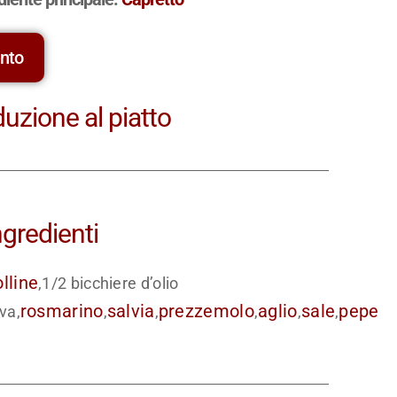
ento
duzione al piatto
ngredienti
olline
,1/2 bicchiere d’olio
rosmarino
salvia
prezzemolo
aglio
sale
pepe
iva,
,
,
,
,
,