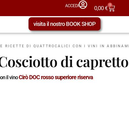
0
ACCEDI
0,00
€
visita il nostro BOOK SHOP
LE RICETTE DI QUATTROCALICI CON I VINI IN ABBINA
Cosciotto di caprett
Cirò DOC rosso superiore riserva
on il vino