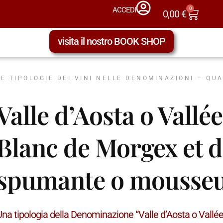
0
ACCEDI
0,00
€
visita il nostro BOOK SHOP
LE TIPOLOGIE DEI VINI NELLE DENOMINAZIONI – QU
Valle d’Aosta o Vall
Blanc de Morgex et d
spumante o mousse
Una tipologia della Denominazione “Valle d’Aosta o Vall