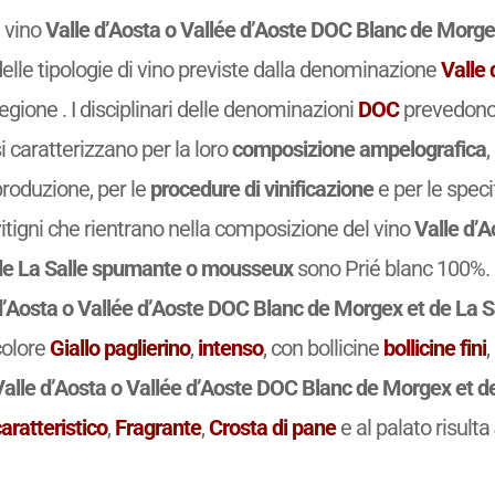
l vino
Valle d’Aosta o Vallée d’Aoste DOC Blanc de Morg
elle tipologie di vino previste dalla denominazione
Valle 
egione . I disciplinari delle denominazioni
DOC
prevedono 
i caratterizzano per la loro
composizione ampelografica
,
produzione, per le
procedure di vinificazione
e per le spec
itigni che rientrano nella composizione del vino
Valle d’
de La Salle spumante o mousseux
sono Prié blanc 100%. L
d’Aosta o Vallée d’Aoste DOC Blanc de Morgex et de La
colore
Giallo paglierino
,
intenso
, con bollicine
bollicine fini
,
Valle d’Aosta o Vallée d’Aoste DOC Blanc de Morgex et 
aratteristico
,
Fragrante
,
Crosta di pane
e al palato risulta