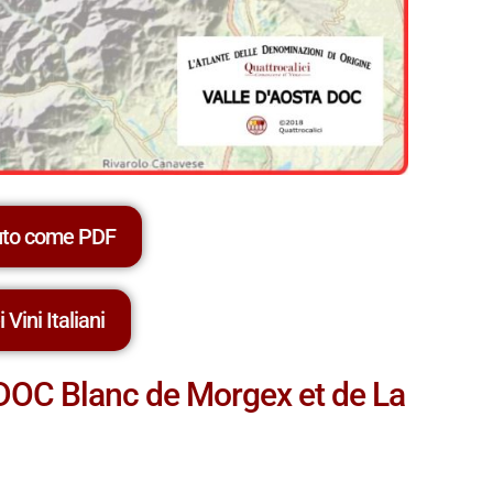
uto come PDF
 Vini Italiani
e DOC Blanc de Morgex et de La