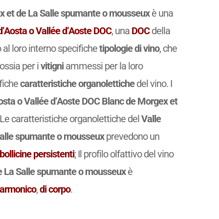
ex et de La Salle spumante o mousseux
è una
d’Aosta o Vallée d’Aoste DOC
, una
DOC
della
al loro interno specifiche
tipologie di vino
, che
 ossia per i
vitigni
ammessi per la loro
ifiche
caratteristiche organolettiche
del vino. I
Aosta o Vallée d’Aoste DOC Blanc de Morgex et
e caratteristiche organolettiche del
Valle
 Salle spumante o mousseux
prevedono un
bollicine persistenti
; Il profilo olfattivo del vino
de La Salle spumante o mousseux
è
armonico
,
di corpo
.