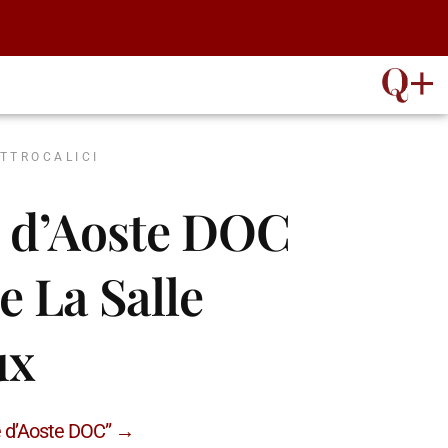
ATTROCALICI
ée d’Aoste DOC
e La Salle
ux
ée d’Aoste DOC” →