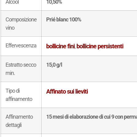
Alcool
10,50%
Composizione
Prié blanc 100%
vino
Effervescenza
bollicine fini
bollicine persistenti
,
Estratto secco
15,0 g/l
min.
Tipo di
Affinato sui lieviti
affinamento
Affinamento
15 mesi di elaborazione di cui 9 con perma
dettagli