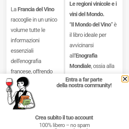
Le regioni vinicole e i
La
Francia del Vino
vini del Mondo.
raccoglie in un unico
“
Il Mondo del Vino
” è
volume tutte le
il libro ideale per
informazioni
avvicinarsi
essenziali
all’
Enografia
dell’enografia
Mondiale
, ossia alla
francese, offrendo
Geografia del Vino
Entra a far parte
una guida precisa e
della nostra community!
nel Mondo, ed
consultabile dei
approfondire la
territori. Il libro unisce
propria conoscenza
le informazioni
Crea subito il tuo account
delle
zone vinicole
generali a dati
100% libero – no spam
dei paesi produttori