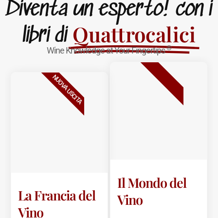
Diventa un esperto! con i
Quattrocalici
libri di
®
Wine Knowledge at Your Fingertips
BESTSELLER
NUOVA USCITA
Il Mondo del
La Francia del
Vino
Vino