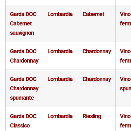
Garda DOC
Lombardia
Cabernet
Vino
Cabernet
fer
sauvignon
Garda DOC
Lombardia
Chardonnay
Vino
Chardonnay
fer
Garda DOC
Lombardia
Chardonnay
Vino
Chardonnay
spu
spumante
Garda DOC
Lombardia
Riesling
Vino
Classico
fer