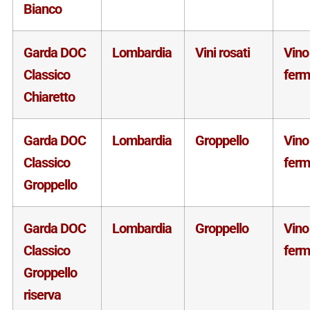
Bianco
Garda DOC
Lombardia
Vini rosati
Vino
Classico
fer
Chiaretto
Garda DOC
Lombardia
Groppello
Vino
Classico
fer
Groppello
Garda DOC
Lombardia
Groppello
Vino
Classico
fer
Groppello
riserva