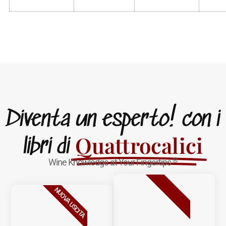
Diventa un esperto! con i
Quattrocalici
libri di
®
Wine Knowledge at Your Fingertips
BESTSELLER
NUOVA USCITA