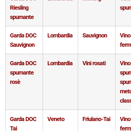
Riesling
spu
spumante
Garda DOC
Lombardia
Sauvignon
Vino
Sauvignon
fer
Garda DOC
Lombardia
Vini rosati
Vino
spumante
spu
rosè
spu
met
clas
Garda DOC
Veneto
Friulano-Tai
Vino
Tai
fer