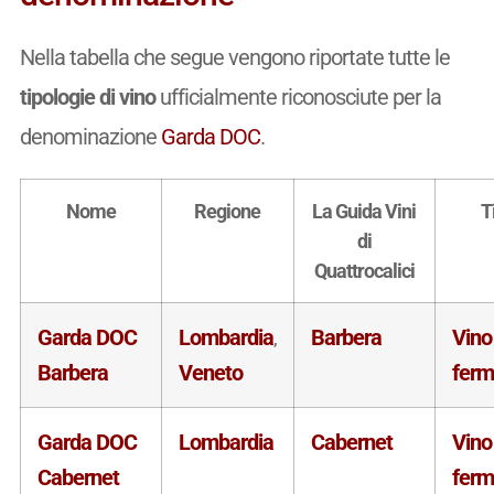
Nella tabella che segue vengono riportate tutte le
tipologie di vino
ufficialmente riconosciute per la
denominazione
Garda DOC
.
Nome
Regione
La Guida Vini
T
di
Quattrocalici
Garda DOC
Lombardia
Barbera
Vino
,
Barbera
Veneto
fer
Garda DOC
Lombardia
Cabernet
Vino
Cabernet
fer