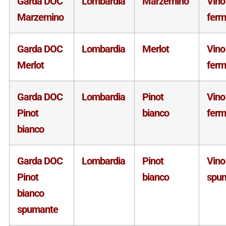
Garda DOC
Lombardia
Marzemino
Vino
Marzemino
fer
Garda DOC
Lombardia
Merlot
Vino
Merlot
fer
Garda DOC
Lombardia
Pinot
Vino
Pinot
bianco
fer
bianco
Garda DOC
Lombardia
Pinot
Vino
Pinot
bianco
spu
bianco
spumante