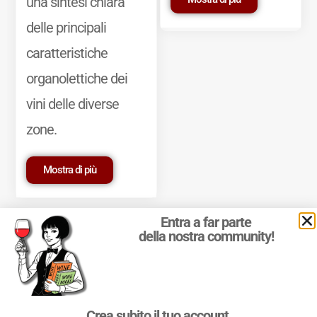
una sintesi chiara
delle principali
caratteristiche
organolettiche dei
vini delle diverse
zone.
Mostra di più
Entra a far parte
della nostra community!
© 2011-2025 Marcello Leder. All rights reserved. | ® Quattrocalici
Crea subito il tuo account
Marchio Reg. | P.IVA 03921390245