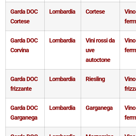
Garda DOC
Lombardia
Cortese
Vino
Cortese
fer
Garda DOC
Lombardia
Vini rossi da
Vino
Corvina
uve
fer
autoctone
Garda DOC
Lombardia
Riesling
Vino
frizzante
friz
Garda DOC
Lombardia
Garganega
Vino
Garganega
fer