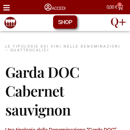
0
0,00
€
ACCEDI
SHOP
LE TIPOLOGIE DEI VINI NELLE DENOMINAZIONI
– QUATTROCALICI
Garda DOC
Cabernet
sauvignon
Una tipologia della Denominazione “Garda DOC” →