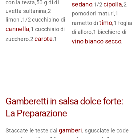
con la testa,50 g di di
sedano
cipolla
,1/2
,2
uvetta sultanina,2
pomodori maturi,1
limoni,1/2 cucchiaino di
timo
rametto di
,1 foglia
cannella
,1 cucchiaio di
di alloro,1 bicchiere di
carote
zucchero,2
,1
vino
bianco
secco
,
Gamberetti in salsa dolce forte:
La Preparazione
gamberi
Staccate le teste dai
, sgusciate le code