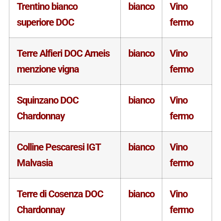
Trentino bianco
bianco
Vino
superiore DOC
fermo
Terre Alfieri DOC Arneis
bianco
Vino
menzione vigna
fermo
Squinzano DOC
bianco
Vino
Chardonnay
fermo
Colline Pescaresi IGT
bianco
Vino
Malvasia
fermo
Terre di Cosenza DOC
bianco
Vino
Chardonnay
fermo