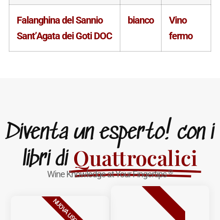
Falanghina del Sannio
bianco
Vino
Sant’Agata dei Goti DOC
fermo
Diventa un esperto! con i
Quattrocalici
libri di
®
Wine Knowledge at Your Fingertips
BESTSELLER
NUOVA USCITA