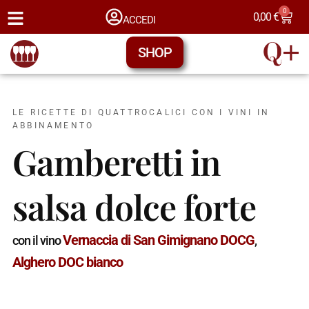
0
0,00
€
ACCEDI
SHOP
LE RICETTE DI QUATTROCALICI CON I VINI IN
ABBINAMENTO
Gamberetti in
salsa dolce forte
Vernaccia di San Gimignano DOCG
con il vino
,
Alghero DOC bianco