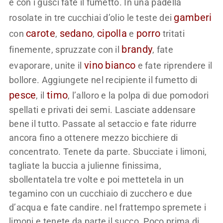
e con i gusci fate il fumetto. In una padella
gamberi
rosolate in tre cucchiai d’olio le teste dei
carote
sedano
cipolla
porro
con
,
,
e
tritati
brandy
finemente, spruzzate con il
, fate
vino
bianco
evaporare, unite il
e fate riprendere il
bollore. Aggiungete nel recipiente il fumetto di
pesce
timo
, il
, l’alloro e la polpa di due pomodori
spellati e privati dei semi. Lasciate addensare
bene il tutto. Passate al setaccio e fate ridurre
ancora fino a ottenere mezzo bicchiere di
concentrato. Tenete da parte. Sbucciate i limoni,
tagliate la buccia a julienne finissima,
sbollentatela tre volte e poi mettetela in un
tegamino con un cucchiaio di zucchero e due
d’acqua e fate candire. nel frattempo spremete i
limoni e tenete da parte il succo. Poco prima di