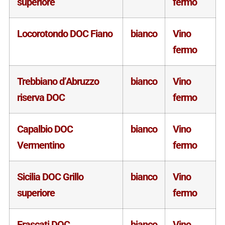
superiore
fermo
Locorotondo DOC Fiano
bianco
Vino
fermo
Trebbiano d’Abruzzo
bianco
Vino
riserva DOC
fermo
Capalbio DOC
bianco
Vino
Vermentino
fermo
Sicilia DOC Grillo
bianco
Vino
superiore
fermo
Frascati DOC
bianco
Vino