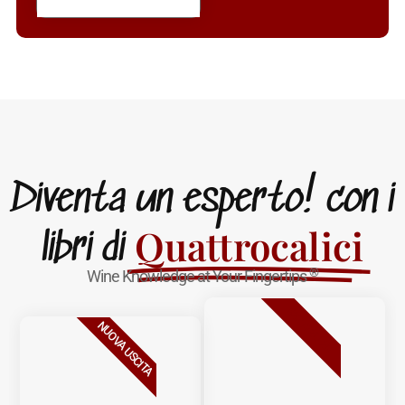
Diventa un esperto! con i
Quattrocalici
libri di
®
Wine Knowledge at Your Fingertips
BESTSELLER
NUOVA USCITA