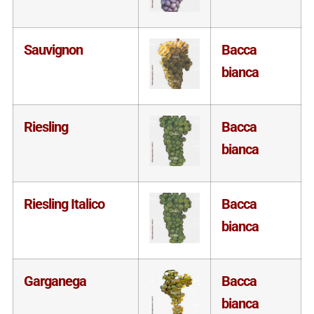
Sauvignon
Bacca
bianca
Riesling
Bacca
bianca
Riesling Italico
Bacca
bianca
Garganega
Bacca
bianca