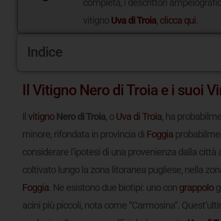
completa, i descrittori ampelografici
vitigno
Uva di Troia
,
clicca qui
.
Indice
Il Vitigno Nero di Troia e i suoi Vi
Il
vitigno
Nero di Troia
, o
Uva di Troia
, ha probabilme
minore, rifondata in provincia di
Foggia
probabilmen
considerare l’ipotesi di una provenienza dalla citt
coltivato lungo la zona litoranea pugliese, nella zon
Foggia
. Ne esistono due biotipi: uno con
grappolo
g
acini più piccoli, nota come “Carmosina”. Quest’ulti