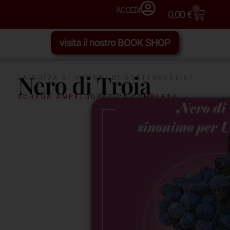
0
ACCEDI
0,00
€
visita il nostro BOOK SHOP
Nero di Troia
LA GUIDA AI VITIGNI DI QUATTROCALICI
SCHEDA AMPELOGRAFICA COMPLETA