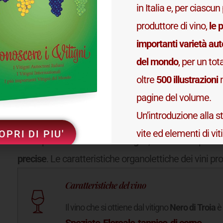
in Italia e, per ciascu
produttore di vino,
le p
Caratteristiche dell'acino
importanti varietà au
Il vitigno
Nero di Troia
ha acini
del mondo
, per un tot
oltre
500 illustrazioni
n
pagine del volume.
Un’introduzione alla st
Nero di Troia - Caratteristiche del
vite ed elementi di vit
OPRI DI PIU'
Il
vino
prodotto da ciascun
vitigno
, vinificato in pur
ed ampelografia com
precise
. Le caratteristiche organolettiche dei vini pro
l’opera.
Caratteristiche del vino
Il vino che si ottiene dal vitigno
Nero di Troia
è 
Speziato
Floreale
tannico
di corpo