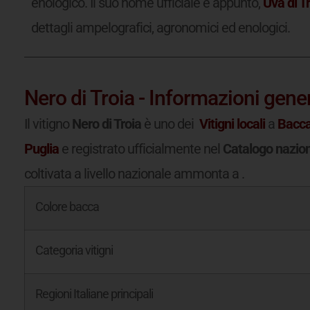
enologico. Il suo nome ufficiale è appunto,
Uva di T
dettagli ampelografici, agronomici ed enologici.
Nero di Troia - Informazioni gener
Il vitigno
Nero di Troia
è uno dei
Vitigni locali
a
Bacca
Puglia
e registrato ufficialmente nel
Catalogo naziona
coltivata a livello nazionale ammonta a
.
Colore bacca
Categoria vitigni
Regioni Italiane principali