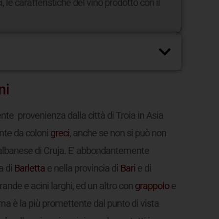
, le caratteristiche del vino prodotto con il
ni
nte provenienza dalla città di Troia in Asia
te da coloni
greci
, anche se non si può non
à albanese di Cruja. E’ abbondantemente
a di
Barletta
e nella provincia di
Bari
e di
rande e acini larghi, ed un altro con
grappolo
e
ma è la più promettente dal punto di vista