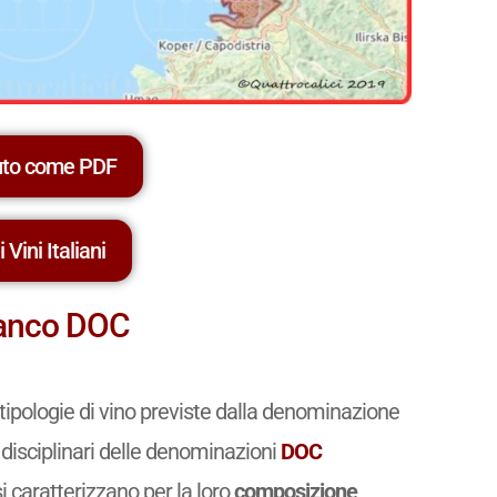
uto come PDF
 Vini Italiani
 Bianco DOC
tipologie di vino previste dalla denominazione
I disciplinari delle denominazioni
DOC
si caratterizzano per la loro
composizione