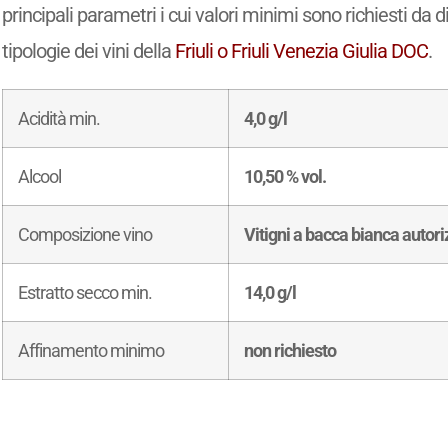
principali parametri i cui valori minimi sono richiesti da d
tipologie dei vini della
Friuli o Friuli Venezia Giulia DOC
.
Acidità min.
4,0 g/l
Alcool
10,50 % vol.
Composizione vino
Vitigni a bacca bianca autoriz
Estratto secco min.
14,0 g/l
Affinamento minimo
non richiesto