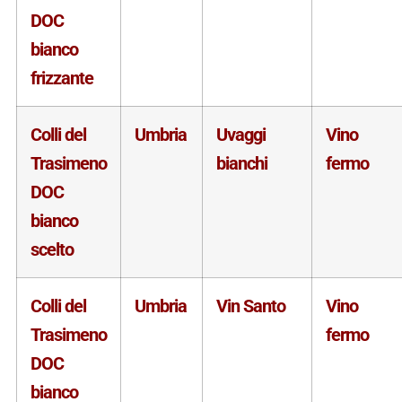
DOC
bianco
frizzante
Colli del
Umbria
Uvaggi
Vino
Trasimeno
bianchi
fermo
DOC
bianco
scelto
Colli del
Umbria
Vin Santo
Vino
Trasimeno
fermo
DOC
bianco