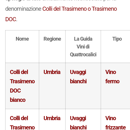
denominazione
Colli del Trasimeno o Trasimeno
DOC
.
Nome
Regione
La Guida
Tipo
Vini di
Quattrocalici
Colli del
Umbria
Uvaggi
Vino
Trasimeno
bianchi
fermo
DOC
bianco
Colli del
Umbria
Uvaggi
Vino
Trasimeno
bianchi
frizzante