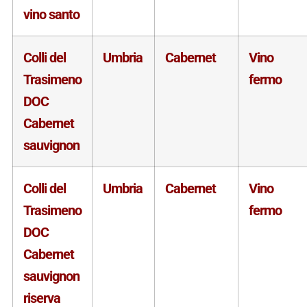
vino santo
Colli del
Umbria
Cabernet
Vino
Trasimeno
fermo
DOC
Cabernet
sauvignon
Colli del
Umbria
Cabernet
Vino
Trasimeno
fermo
DOC
Cabernet
sauvignon
riserva