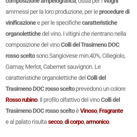
composizione ampelografica
, ossia per i
vitigni
ammessi per la loro produzione, per le
procedure di
vinificazione
e per le specifiche
caratteristiche
organolettiche
del vino. I vitigni che rientrano nella
composizione del vino
Colli del Trasimeno DOC
rosso scelto
sono Sangiovese min.40%, Ciliegiolo,
Gamay, Merlot, Cabernet sauvignon. Le
caratteristiche organolettiche del
Colli del
Trasimeno DOC rosso scelto
prevedono un colore
Rosso rubino
. Il profilo olfattivo del vino
Colli del
Trasimeno DOC rosso scelto
è
Vinoso
,
Fragrante
e al palato risulta
secco
,
di corpo
,
armonico
.