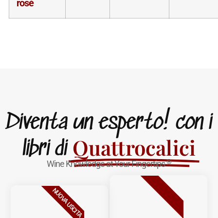
rosè
Diventa un esperto! con i
Quattrocalici
libri di
®
Wine Knowledge at Your Fingertips
BESTSELLER
NUOVA USCITA