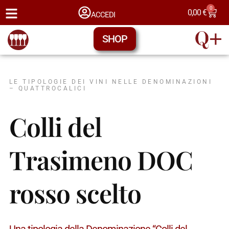
0
0,00
€
ACCEDI
SHOP
LE TIPOLOGIE DEI VINI NELLE DENOMINAZIONI
– QUATTROCALICI
Colli del
Trasimeno DOC
rosso scelto
Una tipologia della Denominazione “Colli del