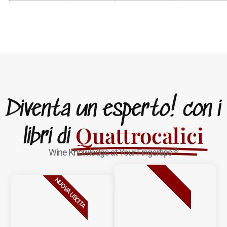
Diventa un esperto! con i
Quattrocalici
libri di
®
Wine Knowledge at Your Fingertips
BESTSELLER
NUOVA USCITA