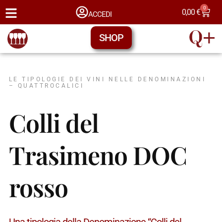
0
0,00
€
ACCEDI
SHOP
LE TIPOLOGIE DEI VINI NELLE DENOMINAZIONI
– QUATTROCALICI
Colli del
Trasimeno DOC
rosso
Una tipologia della Denominazione “Colli del