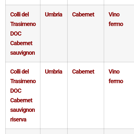
Colli del
Umbria
Cabernet
Vino
Trasimeno
fermo
DOC
Cabernet
sauvignon
Colli del
Umbria
Cabernet
Vino
Trasimeno
fermo
DOC
Cabernet
sauvignon
riserva