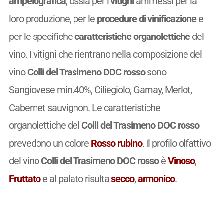
ampelografica
, ossia per i
vitigni
ammessi per la
loro produzione, per le
procedure di vinificazione
e
per le specifiche
caratteristiche organolettiche
del
vino. I vitigni che rientrano nella composizione del
vino
Colli del Trasimeno DOC rosso
sono
Sangiovese min.40%, Ciliegiolo, Gamay, Merlot,
Cabernet sauvignon. Le caratteristiche
organolettiche del
Colli del Trasimeno DOC rosso
prevedono un colore
Rosso rubino
. Il profilo olfattivo
del vino
Colli del Trasimeno DOC rosso
è
Vinoso
,
Fruttato
e al palato risulta
secco
,
armonico
.