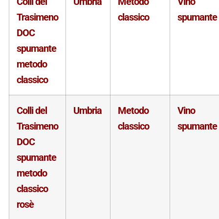
Colli del
Umbria
Metodo
Vino
Trasimeno
classico
spumante
DOC
spumante
metodo
classico
Colli del
Umbria
Metodo
Vino
Trasimeno
classico
spumante
DOC
spumante
metodo
classico
rosè