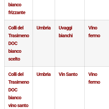
bianco
frizzante
Colli del
Umbria
Uvaggi
Vino
Trasimeno
bianchi
fermo
DOC
bianco
scelto
Colli del
Umbria
Vin Santo
Vino
Trasimeno
fermo
DOC
bianco
vino santo