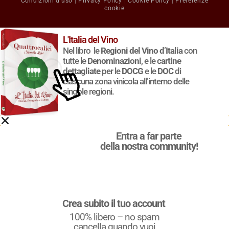
Condizioni d'uso
|
Privacy Policy
|
Cookie Policy
|
Preferenze
cookie
L'Italia del Vino
Nel libro le
Regioni del Vino d’Italia
con
tutte le
Denominazioni
, e le
cartine
dettagliate
per le
DOCG
e le
DOC
di
ciascuna zona vinicola all’interno delle
singole regioni.
Entra a far parte
della nostra community!
Crea subito il tuo account
100% libero – no spam
cancella quando vuoi