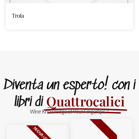
Trota
Diventa un esperto! con i
Quattrocalici
libri di
®
Wine Knowledge at Your Fingertips
BESTSELLER
NUOVA USCITA