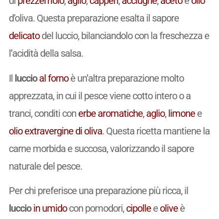
di
prezzemolo
,
aglio
,
capperi
,
acciughe
,
aceto
e
olio
d’oliva. Questa preparazione esalta il sapore
delicato
del luccio, bilanciandolo con la freschezza e
l’acidità della salsa.
Il
luccio
al forno
è un’altra preparazione molto
apprezzata, in cui il pesce viene cotto intero o a
tranci, conditi con
erbe aromatiche
,
aglio
,
limone
e
olio extravergine di oliva
. Questa ricetta mantiene la
carne morbida e succosa, valorizzando il sapore
naturale del pesce.
Per chi preferisce una preparazione più ricca, il
luccio
in umido
con pomodori,
cipolle
e
olive
è