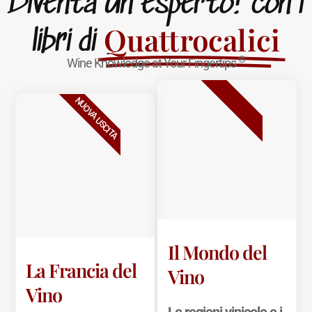
Diventa un esperto! con i
Quattrocalici
libri di
®
Wine Knowledge at Your Fingertips
BESTSELLER
NUOVA USCITA
Il Mondo del
La Francia del
Vino
Vino
Le regioni vinicole e i