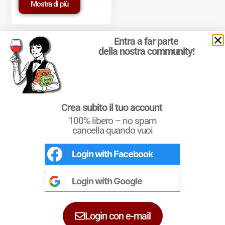
Mostra di più
Entra a far parte
della nostra community!
© 2011-2025 Marcello Leder. All rights reserved. | ® Quattrocalici
Crea subito il tuo account
Marchio Reg. | P.IVA 03921390245
100% libero – no spam
Condizioni d'uso
|
Privacy Policy
|
Cookie Policy
|
Preferenze
cookie
cancella quando vuoi
Login with
Facebook
Conoscere il Vino
Un testo completo per chi si avvicina al
mondo del vino. Un riferimento per i più
Login with
Google
esperti e i Sommeliers.
Login con e-mail