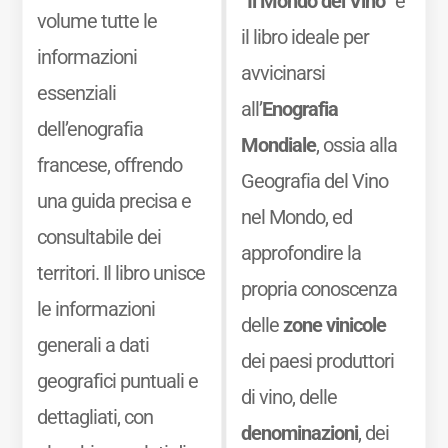
“
Il Mondo del Vino
” è
volume tutte le
il libro ideale per
informazioni
avvicinarsi
essenziali
all’
Enografia
dell’enografia
Mondiale
, ossia alla
francese, offrendo
Geografia del Vino
una guida precisa e
nel Mondo, ed
consultabile dei
approfondire la
territori. Il libro unisce
propria conoscenza
le informazioni
delle
zone vinicole
generali a dati
dei paesi produttori
geografici puntuali e
di vino, delle
dettagliati, con
denominazioni
, dei