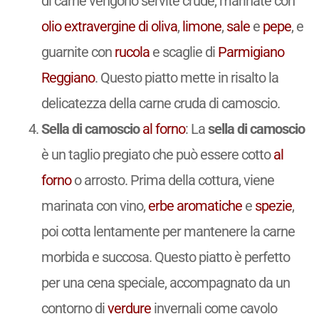
di carne vengono servite crude, marinate con
olio extravergine di oliva
,
limone
,
sale
e
pepe
, e
guarnite con
rucola
e scaglie di
Parmigiano
Reggiano
. Questo piatto mette in risalto la
delicatezza della carne cruda di camoscio.
Sella di camoscio
al forno
: La
sella di camoscio
è un taglio pregiato che può essere cotto
al
forno
o arrosto. Prima della cottura, viene
marinata con vino,
erbe aromatiche
e
spezie
,
poi cotta lentamente per mantenere la carne
morbida e succosa. Questo piatto è perfetto
per una cena speciale, accompagnato da un
contorno di
verdure
invernali come cavolo