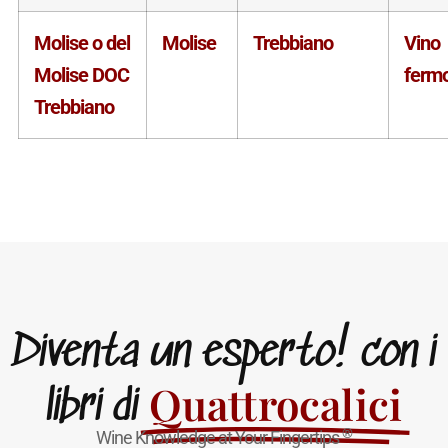
Molise o del
Molise
Trebbiano
Vino
Molise DOC
ferm
Trebbiano
Diventa un esperto! con i
Quattrocalici
libri di
®
Wine Knowledge at Your Fingertips