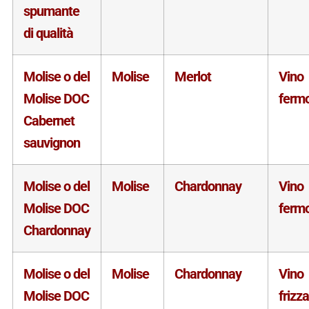
spumante
di qualità
Molise o del
Molise
Merlot
Vino
Molise DOC
ferm
Cabernet
sauvignon
Molise o del
Molise
Chardonnay
Vino
Molise DOC
ferm
Chardonnay
Molise o del
Molise
Chardonnay
Vino
Molise DOC
frizz