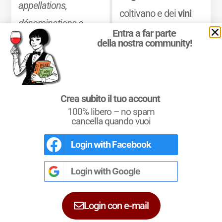
appellations,
coltivano e dei
vini
dénominations
e
che vi si producono.
Entra a far parte
classements
, oltre a
della nostra community!
Mostra di più
una sintesi chiara
delle principali
caratteristiche
Crea subito il tuo account
100% libero – no spam
organolettiche dei
cancella quando vuoi
vini delle diverse
Login with
Facebook
zone.
L'Italia del Vino
Nel libro le
Regioni del Vino d’Italia
con
tutte le
Denominazioni
, e le
cartine
Login with
Google
Mostra di più
dettagliate
per le
DOCG
e le
DOC
di
ciascuna zona vinicola all’interno delle
singole regioni.
Login con e-mail