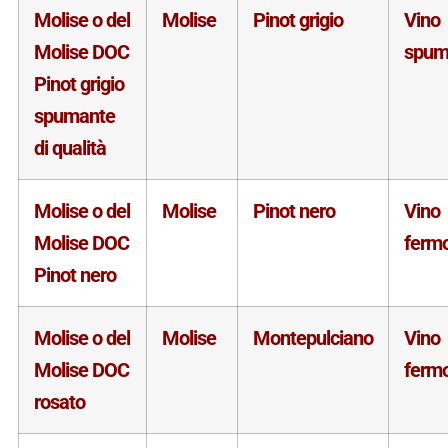
Molise o del
Molise
Pinot grigio
Vino
Molise DOC
spum
Pinot grigio
spumante
di qualità
Molise o del
Molise
Pinot nero
Vino
Molise DOC
ferm
Pinot nero
Molise o del
Molise
Montepulciano
Vino
Molise DOC
ferm
rosato