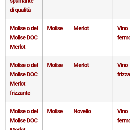
spumante
di qualità
Molise o del
Molise
Merlot
Vino
Molise DOC
ferm
Merlot
Molise o del
Molise
Merlot
Vino
Molise DOC
frizz
Merlot
frizzante
Molise o del
Molise
Novello
Vino
Molise DOC
ferm
Merlot