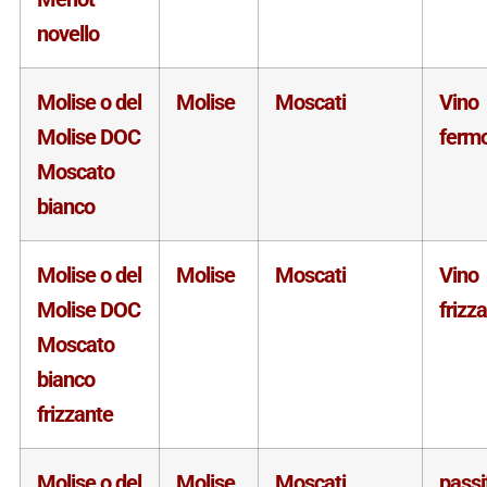
novello
Molise o del
Molise
Moscati
Vino
Molise DOC
ferm
Moscato
bianco
Molise o del
Molise
Moscati
Vino
Molise DOC
frizz
Moscato
bianco
frizzante
Molise o del
Molise
Moscati
passi