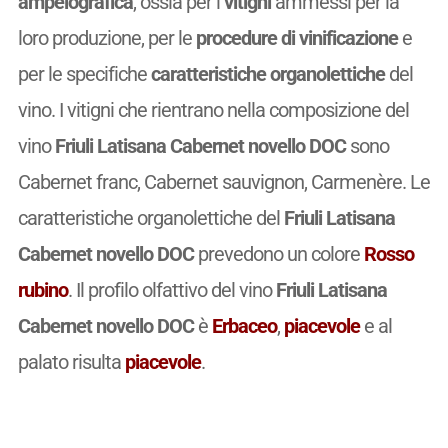
ampelografica
, ossia per i
vitigni
ammessi per la
loro produzione, per le
procedure di vinificazione
e
per le specifiche
caratteristiche organolettiche
del
vino. I vitigni che rientrano nella composizione del
vino
Friuli Latisana Cabernet novello DOC
sono
Cabernet franc, Cabernet sauvignon, Carmenère. Le
caratteristiche organolettiche del
Friuli Latisana
Cabernet novello DOC
prevedono un colore
Rosso
rubino
. Il profilo olfattivo del vino
Friuli Latisana
Cabernet novello DOC
è
Erbaceo
,
piacevole
e al
palato risulta
piacevole
.