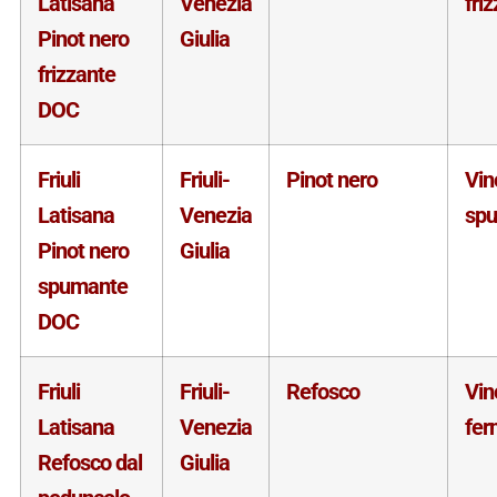
Latisana
Venezia
fri
Pinot nero
Giulia
frizzante
DOC
Friuli
Friuli-
Pinot nero
Vin
Latisana
Venezia
sp
Pinot nero
Giulia
spumante
DOC
Friuli
Friuli-
Refosco
Vin
Latisana
Venezia
fer
Refosco dal
Giulia