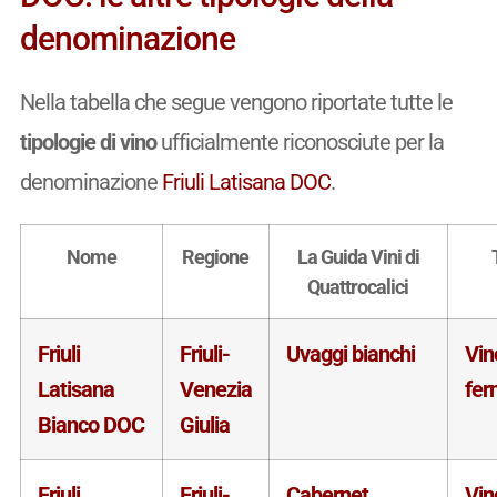
denominazione
Nella tabella che segue vengono riportate tutte le
tipologie di vino
ufficialmente riconosciute per la
denominazione
Friuli Latisana DOC
.
Nome
Regione
La Guida Vini di
Quattrocalici
Friuli
Friuli-
Uvaggi bianchi
Vin
Latisana
Venezia
fer
Bianco DOC
Giulia
Friuli
Friuli-
Cabernet
Vin