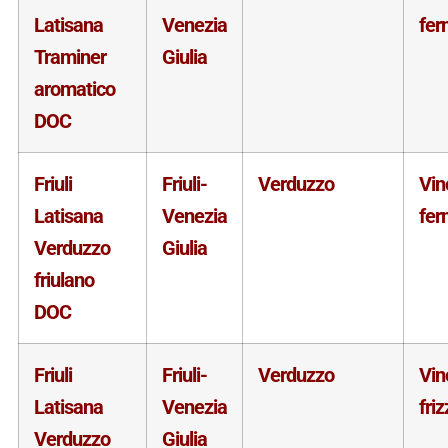
Latisana
Venezia
fer
Traminer
Giulia
aromatico
DOC
Friuli
Friuli-
Verduzzo
Vin
Latisana
Venezia
fer
Verduzzo
Giulia
friulano
DOC
Friuli
Friuli-
Verduzzo
Vin
Latisana
Venezia
fri
Verduzzo
Giulia