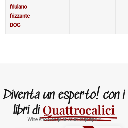
friulano
frizzante
DOC
Diventa un esperto! con i
Quattrocalici
libri di
®
Wine Knowledge at Your Fingertips