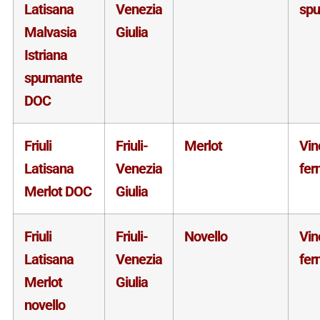
Latisana
Venezia
sp
Malvasia
Giulia
Istriana
spumante
DOC
Friuli
Friuli-
Merlot
Vin
Latisana
Venezia
fer
Merlot DOC
Giulia
Friuli
Friuli-
Novello
Vin
Latisana
Venezia
fer
Merlot
Giulia
novello