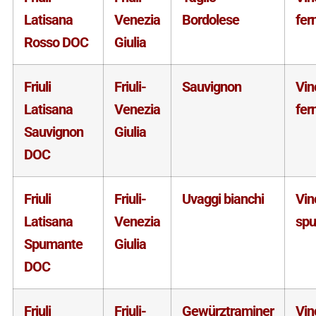
Latisana
Venezia
Bordolese
fer
Rosso DOC
Giulia
Friuli
Friuli-
Sauvignon
Vin
Latisana
Venezia
fer
Sauvignon
Giulia
DOC
Friuli
Friuli-
Uvaggi bianchi
Vin
Latisana
Venezia
sp
Spumante
Giulia
DOC
Friuli
Friuli-
Gewürztraminer
Vin