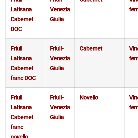
Latisana
Venezia
fer
Cabernet
Giulia
DOC
Friuli
Friuli-
Cabernet
Vin
Latisana
Venezia
fer
Cabernet
Giulia
franc DOC
Friuli
Friuli-
Novello
Vin
Latisana
Venezia
fer
Cabernet
Giulia
franc
novello