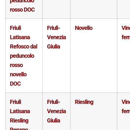
peduncolo
rosso DOC
Friuli
Friuli-
Novello
Vin
Latisana
Venezia
fer
Refosco dal
Giulia
peduncolo
rosso
novello
DOC
Friuli
Friuli-
Riesling
Vin
Latisana
Venezia
fer
Riesling
Giulia
Renano