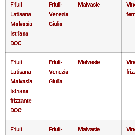
Friuli
Friuli-
Malvasie
Vin
Latisana
Venezia
fer
Malvasia
Giulia
Istriana
DOC
Friuli
Friuli-
Malvasie
Vin
Latisana
Venezia
fri
Malvasia
Giulia
Istriana
frizzante
DOC
Friuli
Friuli-
Malvasie
Vin