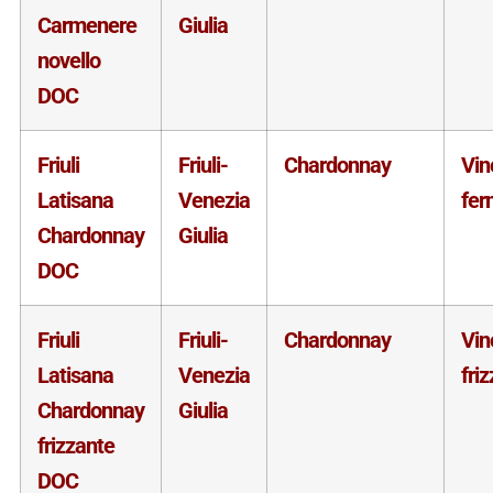
Carmenere
Giulia
novello
DOC
Friuli
Friuli-
Chardonnay
Vin
Latisana
Venezia
fer
Chardonnay
Giulia
DOC
Friuli
Friuli-
Chardonnay
Vin
Latisana
Venezia
fri
Chardonnay
Giulia
frizzante
DOC