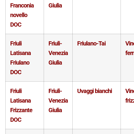
Franconia
Giulia
novello
DOC
Friuli
Friuli-
Friulano-Tai
Vin
Latisana
Venezia
fer
Friulano
Giulia
DOC
Friuli
Friuli-
Uvaggi bianchi
Vin
Latisana
Venezia
fri
Frizzante
Giulia
DOC