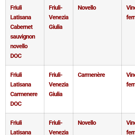
Friuli
Friuli-
Novello
Vin
Latisana
Venezia
fer
Cabernet
Giulia
sauvignon
novello
DOC
Friuli
Friuli-
Carmenère
Vin
Latisana
Venezia
fer
Carmenere
Giulia
DOC
Friuli
Friuli-
Novello
Vin
Latisana
Venezia
fer