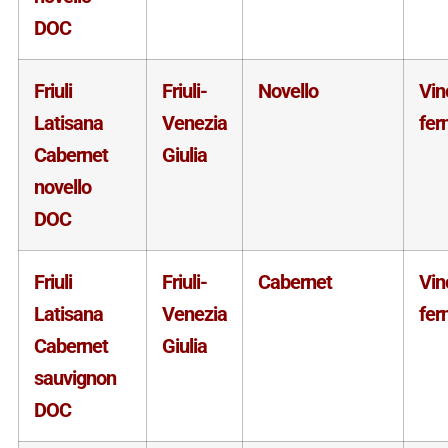
DOC
Friuli
Friuli-
Novello
Vin
Latisana
Venezia
fer
Cabernet
Giulia
novello
DOC
Friuli
Friuli-
Cabernet
Vin
Latisana
Venezia
fer
Cabernet
Giulia
sauvignon
DOC