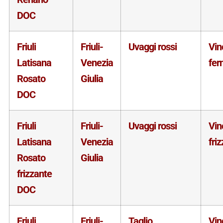
DOC
Friuli
Friuli-
Uvaggi rossi
Vin
Latisana
Venezia
fer
Rosato
Giulia
DOC
Friuli
Friuli-
Uvaggi rossi
Vin
Latisana
Venezia
fri
Rosato
Giulia
frizzante
DOC
Friuli
Friuli-
Taglio
Vin