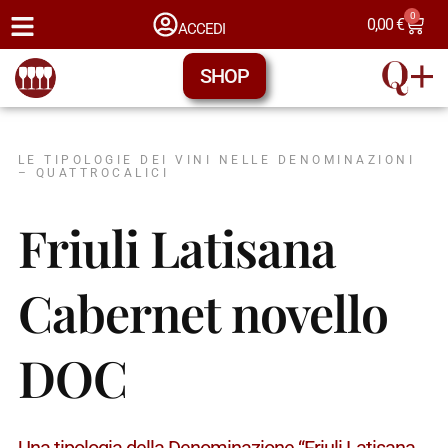
0
0,00
€
ACCEDI
SHOP
LE TIPOLOGIE DEI VINI NELLE DENOMINAZIONI
– QUATTROCALICI
Friuli Latisana
Cabernet novello
DOC
Una tipologia della Denominazione “Friuli Latisana