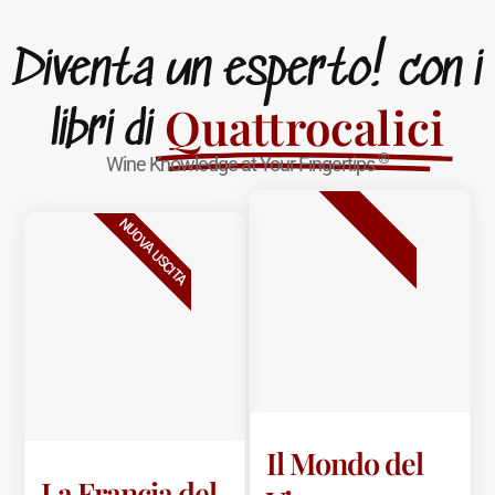
Diventa un esperto! con i
Quattrocalici
libri di
®
Wine Knowledge at Your Fingertips
BESTSELLER
NUOVA USCITA
Il Mondo del
La Francia del