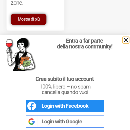
zone.
Mostra di più
Entra a far parte
della nostra community!
© 2011-2025 Marcello Leder. All rights reserved. | ® Quattrocalici
Crea subito il tuo account
Marchio Reg. | P.IVA 03921390245
100% libero – no spam
Condizioni d'uso
|
Privacy Policy
|
Cookie Policy
|
Preferenze
cookie
cancella quando vuoi
Login with
Facebook
Conoscere il Vino
Un testo completo per chi si avvicina al
mondo del vino. Un riferimento per i più
Login with
Google
esperti e i Sommeliers.