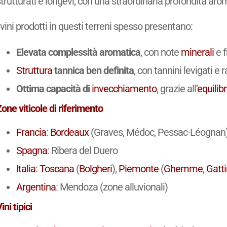
trutturati e longevi, con una straordinaria profondità aro
 vini prodotti in questi terreni spesso presentano:
Elevata complessità aromatica
, con note
minerali
e f
Struttura
tannica ben definita
, con tannini levigati e r
Ottima capacità di
invecchiamento
, grazie all’
equilibr
one viticole di riferimento
Francia
:
Bordeaux
(Graves, Médoc, Pessac-Léognan
Spagna
: Ribera del Duero
Italia
:
Toscana
(
Bolgheri
),
Piemonte
(
Ghemme
,
Gatt
Argentina
: Mendoza (zone alluvionali)
ini tipici