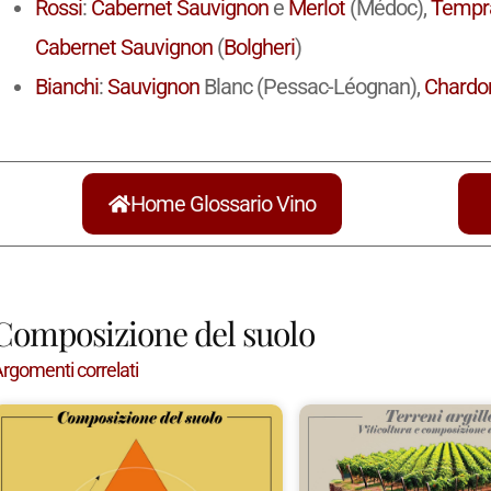
Rossi
:
Cabernet Sauvignon
e
Merlot
(Médoc),
Tempra
Cabernet Sauvignon
(
Bolgheri
)
Bianchi
:
Sauvignon
Blanc (Pessac-Léognan),
Chardo
Home Glossario Vino
Composizione del suolo
rgomenti correlati