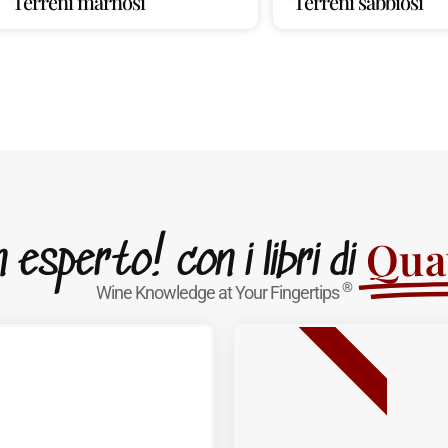
Terreni marnosi
Terreni sabbiosi
Quat
esperto! con i libri di
®
Wine Knowledge at Your Fingertips
BESTSELLER