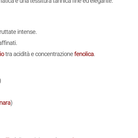
matica e una tessitura tannica fine ed elegante.
ruttate intense.
affinati.
io
tra acidità e concentrazione
fenolica
.
)
inara
)