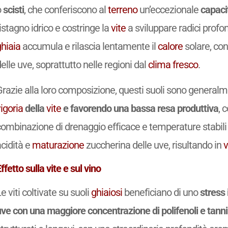
o
scisti
, che conferiscono al
terreno
un’eccezionale
capaci
istagno idrico e costringe la
vite
a sviluppare radici profond
ghiaia
accumula e rilascia lentamente il
calore
solare, co
elle uve, soprattutto nelle regioni dal
clima fresco
.
Grazie alla loro composizione, questi suoli sono general
igoria
della
vite
e favorendo una bassa resa produttiva
, 
combinazione di drenaggio efficace e temperature stabil
cidità e
maturazione
zuccherina delle uve, risultando in
v
ffetto sulla vite e sul vino
e viti coltivate su suoli
ghiaiosi
beneficiano di uno
stress 
uve con una maggiore concentrazione di polifenoli e tanni