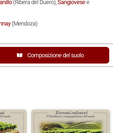
nillo
(Ribera del Duero),
Sangiovese
e
nnay
(Mendoza)
Composizione del suolo