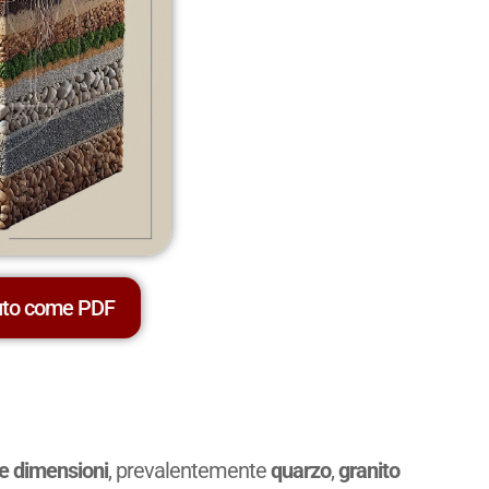
uto come PDF
ie dimensioni
, prevalentemente
quarzo
,
granito