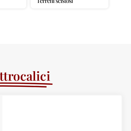
Terreni scistosi
trocalici