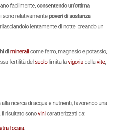
dano facilmente,
consentendo un’ottima
oli sono relativamente
poveri di sostanza
 rilasciandolo lentamente di notte, creando un
hi di
minerali
come ferro, magnesio e potassio,
assa fertilità del
suolo
limita la
vigoria
della
vite
,
.
tà alla ricerca di acqua e nutrienti, favorendo una
 Il risultato sono
vini
caratterizzati da:
etra focaia
.