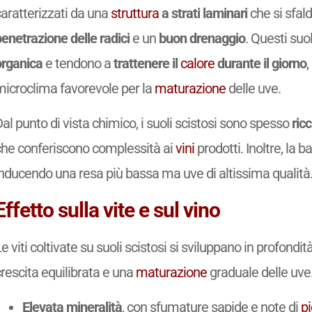
caratterizzati da una
struttura
a strati laminari
che si sfal
enetrazione delle radici
e un
buon drenaggio
. Questi su
organica
e tendono a
trattenere il
calore
durante il giorno
,
microclima favorevole per la
maturazione
delle uve.
al punto di vista chimico, i suoli scistosi sono spesso
ricc
che conferiscono complessità ai
vini
prodotti. Inoltre, la b
inducendo una resa più bassa ma uve di altissima qualità
Effetto sulla vite e sul vino
e viti coltivate su suoli scistosi si sviluppano in profondi
rescita equilibrata e una
maturazione
graduale delle uve.
Elevata mineralità
, con sfumature sapide e note di
pi