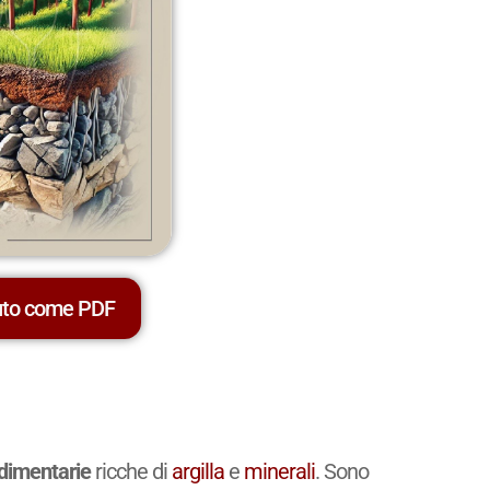
uto come PDF
dimentarie
ricche di
argilla
e
minerali
. Sono