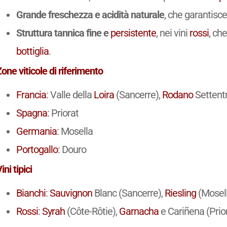
Grande freschezza e acidità naturale
, che garantisc
Struttura tannica fine e
persistente
, nei vini
rossi
, ch
bottiglia
.
one viticole di riferimento
Francia
: Valle della
Loira
(Sancerre),
Rodano
Settentr
Spagna
: Priorat
Germania
: Mosella
Portogallo
: Douro
ini tipici
Bianchi
:
Sauvignon
Blanc (Sancerre),
Riesling
(Mosel
Rossi
:
Syrah
(Côte-Rôtie),
Garnacha
e Cariñena (Prio