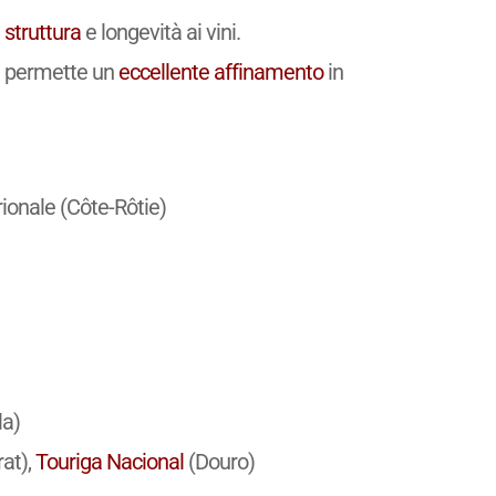
e
struttura
e longevità ai vini.
e permette un
eccellente
affinamento
in
ionale (Côte-Rôtie)
la)
rat),
Touriga Nacional
(Douro)