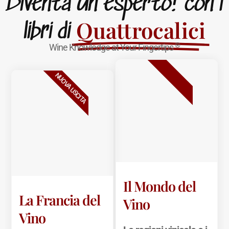
Diventa un esperto! con i
Quattrocalici
libri di
®
Wine Knowledge at Your Fingertips
BESTSELLER
NUOVA USCITA
Il Mondo del
La Francia del
Vino
Vino