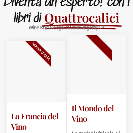
Diventa un esperto! con i
Quattrocalici
libri di
®
Wine Knowledge at Your Fingertips
BESTSELLER
NUOVA USCITA
Il Mondo del
La Francia del
Vino
Vino