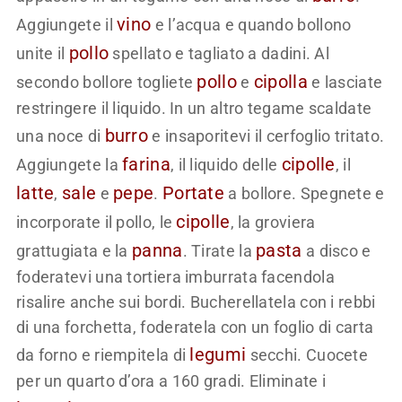
vino
Aggiungete il
e l’acqua e quando bollono
pollo
unite il
spellato e tagliato a dadini. Al
pollo
cipolla
secondo bollore togliete
e
e lasciate
restringere il liquido. In un altro tegame scaldate
burro
una noce di
e insaporitevi il cerfoglio tritato.
farina
cipolle
Aggiungete la
, il liquido delle
, il
latte
sale
pepe
Portate
,
e
.
a bollore. Spegnete e
cipolle
incorporate il pollo, le
, la groviera
panna
pasta
grattugiata e la
. Tirate la
a disco e
foderatevi una tortiera imburrata facendola
risalire anche sui bordi. Bucherellatela con i rebbi
di una forchetta, foderatela con un foglio di carta
legumi
da forno e riempitela di
secchi. Cuocete
per un quarto d’ora a 160 gradi. Eliminate i