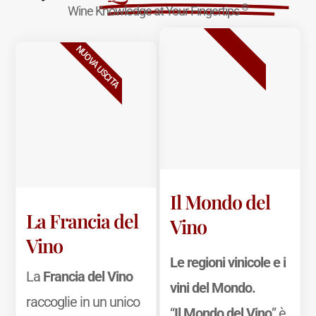
®
Wine Knowledge at Your Fingertips
BESTSELLER
NUOVA USCITA
Il Mondo del
La Francia del
Vino
Vino
Le regioni vinicole e i
La
Francia del Vino
vini del Mondo.
raccoglie in un unico
“
Il Mondo del Vino
” è