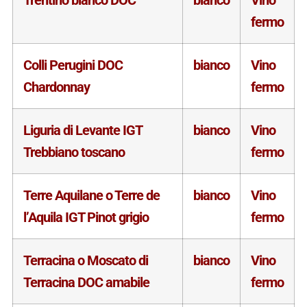
Trentino bianco DOC
bianco
Vino
fermo
Colli Perugini DOC
bianco
Vino
Chardonnay
fermo
Liguria di Levante IGT
bianco
Vino
Trebbiano toscano
fermo
Terre Aquilane o Terre de
bianco
Vino
l’Aquila IGT Pinot grigio
fermo
Terracina o Moscato di
bianco
Vino
Terracina DOC amabile
fermo