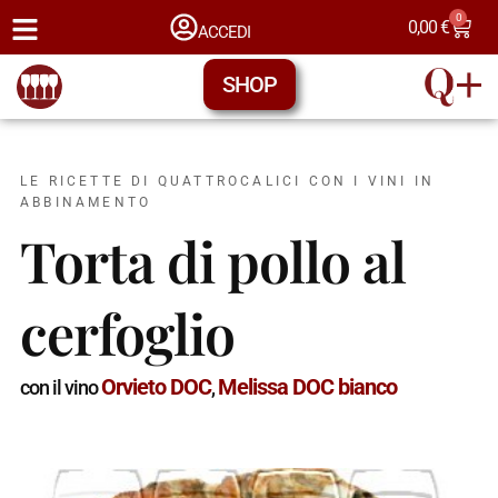
0
0,00
€
ACCEDI
SHOP
LE RICETTE DI QUATTROCALICI CON I VINI IN
ABBINAMENTO
Torta di pollo al
cerfoglio
Orvieto DOC
Melissa DOC bianco
con il vino
,