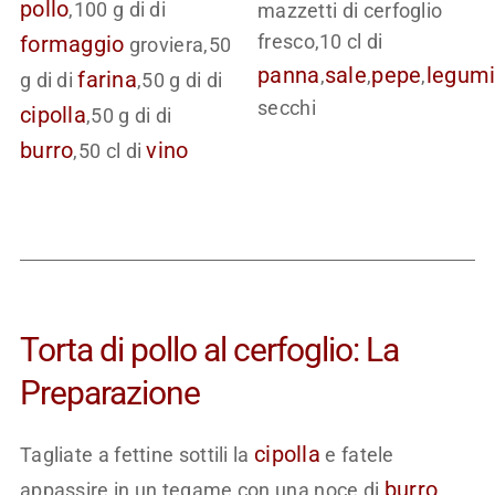
pollo
,100 g di di
mazzetti di cerfoglio
fresco,10 cl di
formaggio
groviera,50
panna
sale
pepe
legum
,
,
,
farina
g di di
,50 g di di
secchi
cipolla
,50 g di di
burro
vino
,50 cl di
Torta di pollo al cerfoglio: La
Preparazione
cipolla
Tagliate a fettine sottili la
e fatele
burro
appassire in un tegame con una noce di
.