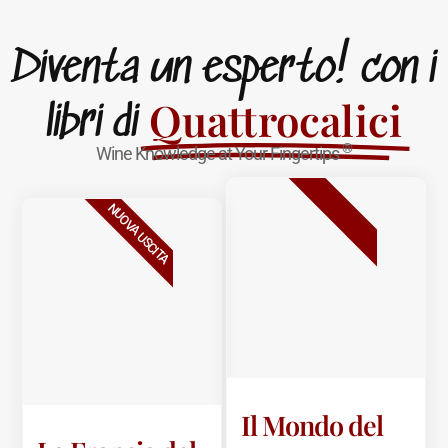
Diventa un esperto! con i
Quattrocalici
libri di
®
Wine Knowledge at Your Fingertips
BESTSELLER
NUOVA USCITA
Il Mondo del