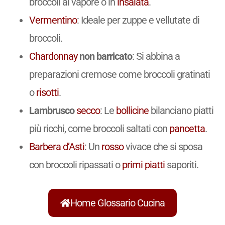
broccoli al vapore o in
insalata
.
Vermentino
: Ideale per zuppe e vellutate di
broccoli.
Chardonnay
non barricato
: Si abbina a
preparazioni cremose come broccoli gratinati
o
risotti
.
Lambrusco
secco
: Le
bollicine
bilanciano piatti
più ricchi, come broccoli saltati con
pancetta
.
Barbera d’Asti
: Un
rosso
vivace che si sposa
con broccoli ripassati o
primi piatti
saporiti.
Home Glossario Cucina