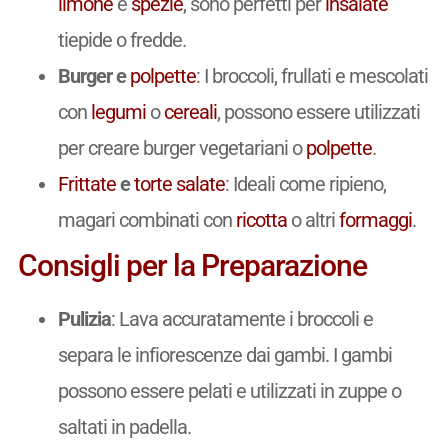
limone
e
spezie
, sono perfetti per
insalate
tiepide o fredde.
Burger e
polpette
: I broccoli, frullati e mescolati
con
legumi
o
cereali
, possono essere utilizzati
per creare burger vegetariani o
polpette
.
Frittate
e
torte salate
: Ideali come ripieno,
magari combinati con
ricotta
o altri
formaggi
.
Consigli per la Preparazione
Pulizia
: Lava accuratamente i broccoli e
separa le infiorescenze dai gambi. I gambi
possono essere pelati e utilizzati in zuppe o
saltati in padella.