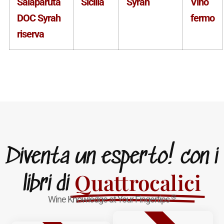
Salaparuta
Sicilia
Syrah
Vino
DOC Syrah
fermo
riserva
Diventa un esperto! con i
Quattrocalici
libri di
®
Wine Knowledge at Your Fingertips