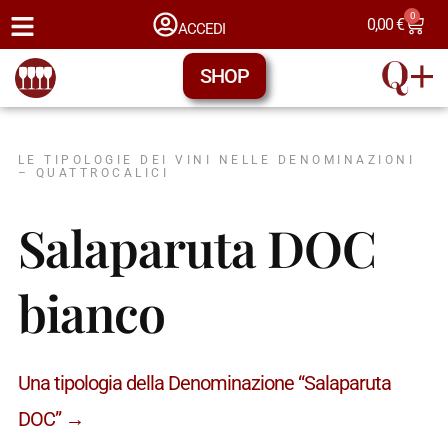
0
0,00
€
ACCEDI
SHOP
LE TIPOLOGIE DEI VINI NELLE DENOMINAZIONI
– QUATTROCALICI
Salaparuta DOC
bianco
Una tipologia della Denominazione “Salaparuta
DOC” →