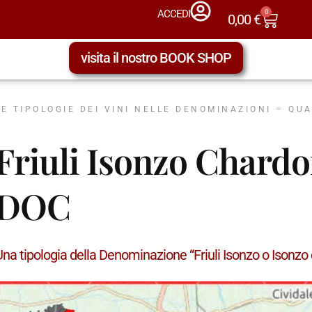
0
ACCEDI
0,00
€
visita il nostro BOOK SHOP
LE TIPOLOGIE DEI VINI NELLE DENOMINAZIONI – QU
Friuli Isonzo Chard
DOC
na tipologia della Denominazione “Friuli Isonzo o Isonzo