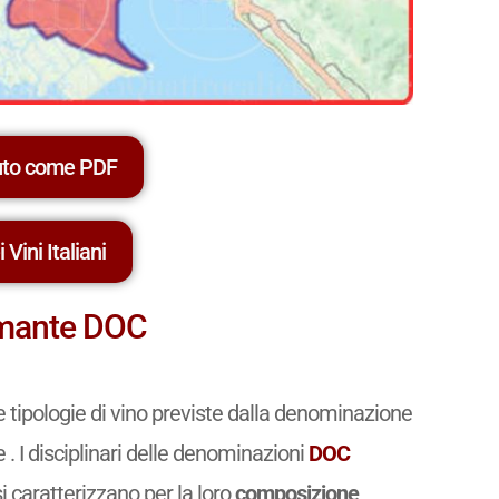
uto come PDF
 Vini Italiani
pumante DOC
e tipologie di vino previste dalla denominazione
 . I disciplinari delle denominazioni
DOC
si caratterizzano per la loro
composizione