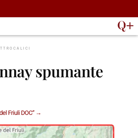
ATTROCALICI
onnay spumante
 del Friuli DOC” →