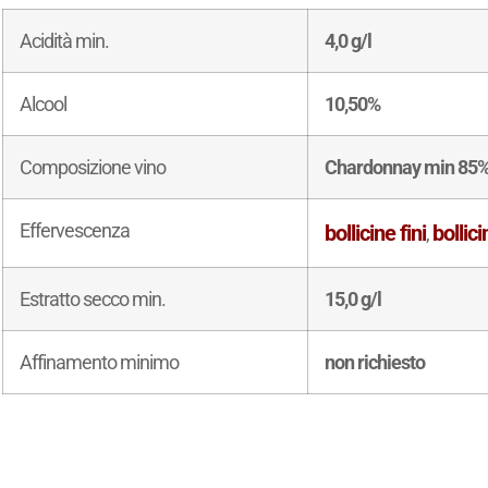
Acidità min.
4,0 g/l
Alcool
10,50%
Composizione vino
Chardonnay min 85%
Effervescenza
bollicine fini
bollic
,
Estratto secco min.
15,0 g/l
Affinamento minimo
non richiesto