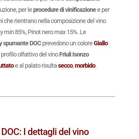
uzione, per le
procedure di vinificazione
e per
igni che rientrano nella composizione del vino
 min 85%, Pinot nero max 15%. Le
ay spumante DOC
prevedono un colore
Giallo
Il profilo olfattivo del vino
Friuli Isonzo
uttato
e al palato risulta
secco
,
morbido
.
OC: I dettagli del vino