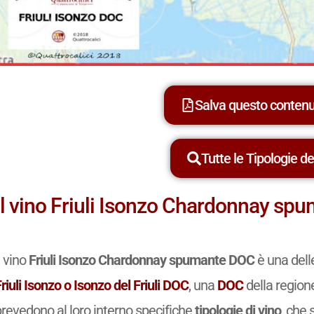
Salva questo conten
Tutte le Tipologie dei
Il vino Friuli Isonzo Chardonnay s
l vino
Friuli Isonzo Chardonnay spumante DOC
è una dell
riuli Isonzo o Isonzo del Friuli DOC
, una
DOC
della regione
prevedono al loro interno specifiche
tipologie di vino
, che 