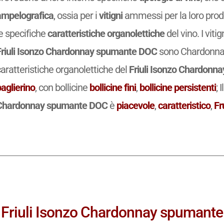
ampelografica
, ossia per i
vitigni
ammessi per la loro prod
e specifiche
caratteristiche organolettiche
del vino. I vit
Friuli Isonzo Chardonnay spumante DOC
sono Chardonnay
aratteristiche organolettiche del
Friuli Isonzo Chardonn
aglierino
, con bollicine
bollicine fini
,
bollicine persistenti
; 
Chardonnay spumante DOC
è
piacevole
,
caratteristico
,
Fr
Friuli Isonzo Chardonnay spumante D