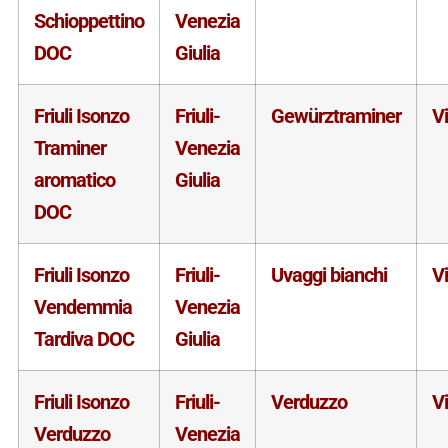
Schioppettino
Venezia
DOC
Giulia
Friuli Isonzo
Friuli-
Gewürztraminer
V
Traminer
Venezia
aromatico
Giulia
DOC
Friuli Isonzo
Friuli-
Uvaggi bianchi
V
Vendemmia
Venezia
Tardiva DOC
Giulia
Friuli Isonzo
Friuli-
Verduzzo
V
Verduzzo
Venezia