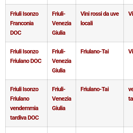
Friuli Isonzo
Friuli-
Vini rossi da uve
V
Franconia
Venezia
locali
DOC
Giulia
Friuli Isonzo
Friuli-
Friulano-Tai
V
Friulano DOC
Venezia
Giulia
Friuli Isonzo
Friuli-
Friulano-Tai
v
Friulano
Venezia
ta
vendemmia
Giulia
tardiva DOC