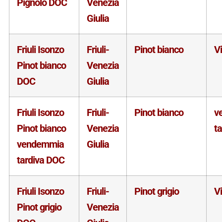
Pignolo DOC
Venezia
Giulia
Friuli Isonzo
Friuli-
Pinot bianco
V
Pinot bianco
Venezia
DOC
Giulia
Friuli Isonzo
Friuli-
Pinot bianco
v
Pinot bianco
Venezia
ta
vendemmia
Giulia
tardiva DOC
Friuli Isonzo
Friuli-
Pinot grigio
V
Pinot grigio
Venezia