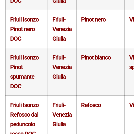
DOC
Giulia
Friuli Isonzo
Friuli-
Pinot nero
V
Pinot nero
Venezia
DOC
Giulia
Friuli Isonzo
Friuli-
Pinot bianco
V
Pinot
Venezia
s
spumante
Giulia
DOC
Friuli Isonzo
Friuli-
Refosco
V
Refosco dal
Venezia
peduncolo
Giulia
rosso DOC