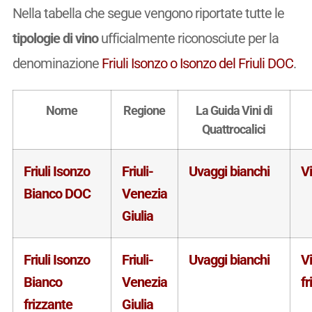
Nella tabella che segue vengono riportate tutte le
tipologie di vino
ufficialmente riconosciute per la
denominazione
Friuli Isonzo o Isonzo del Friuli DOC
.
Nome
Regione
La Guida Vini di
Quattrocalici
Friuli Isonzo
Friuli-
Uvaggi bianchi
V
Bianco DOC
Venezia
Giulia
Friuli Isonzo
Friuli-
Uvaggi bianchi
V
Bianco
Venezia
fr
frizzante
Giulia