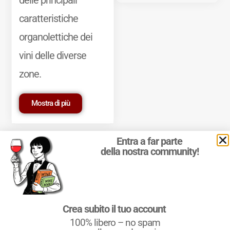
caratteristiche
organolettiche dei
vini delle diverse
zone.
Mostra di più
Entra a far parte
della nostra community!
© 2011-2025 Marcello Leder. All rights reserved. | ® Quattrocalici
Crea subito il tuo account
Marchio Reg. | P.IVA 03921390245
100% libero – no spam
Condizioni d'uso
|
Privacy Policy
|
Cookie Policy
|
Preferenze
cookie