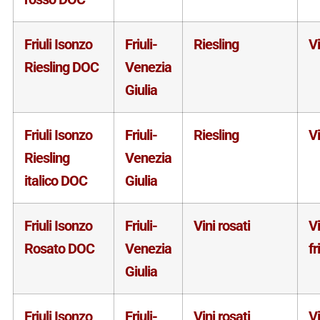
Friuli Isonzo
Friuli-
Riesling
V
Riesling DOC
Venezia
Giulia
Friuli Isonzo
Friuli-
Riesling
V
Riesling
Venezia
italico DOC
Giulia
Friuli Isonzo
Friuli-
Vini rosati
V
Rosato DOC
Venezia
fr
Giulia
Friuli Isonzo
Friuli-
Vini rosati
V