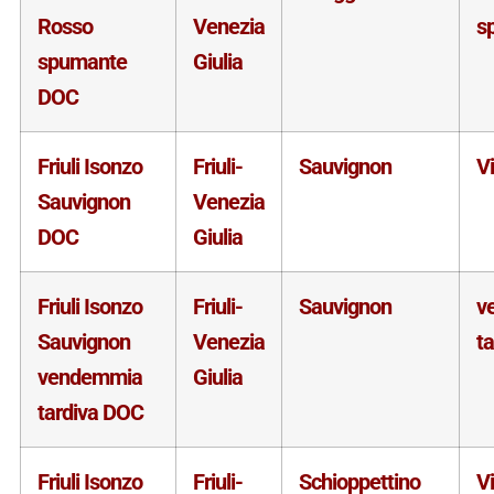
Rosso
Venezia
s
spumante
Giulia
DOC
Friuli Isonzo
Friuli-
Sauvignon
V
Sauvignon
Venezia
DOC
Giulia
Friuli Isonzo
Friuli-
Sauvignon
v
Sauvignon
Venezia
ta
vendemmia
Giulia
tardiva DOC
Friuli Isonzo
Friuli-
Schioppettino
V