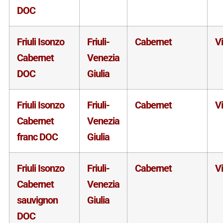
DOC
Friuli Isonzo
Friuli-
Cabernet
V
Cabernet
Venezia
DOC
Giulia
Friuli Isonzo
Friuli-
Cabernet
V
Cabernet
Venezia
franc DOC
Giulia
Friuli Isonzo
Friuli-
Cabernet
V
Cabernet
Venezia
sauvignon
Giulia
DOC