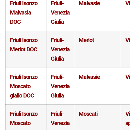
Friuli Isonzo
Friuli-
Malvasie
V
Malvasia
Venezia
DOC
Giulia
Friuli Isonzo
Friuli-
Merlot
V
Merlot DOC
Venezia
Giulia
Friuli Isonzo
Friuli-
Malvasie
V
Moscato
Venezia
giallo DOC
Giulia
Friuli Isonzo
Friuli-
Moscati
V
Moscato
Venezia
s