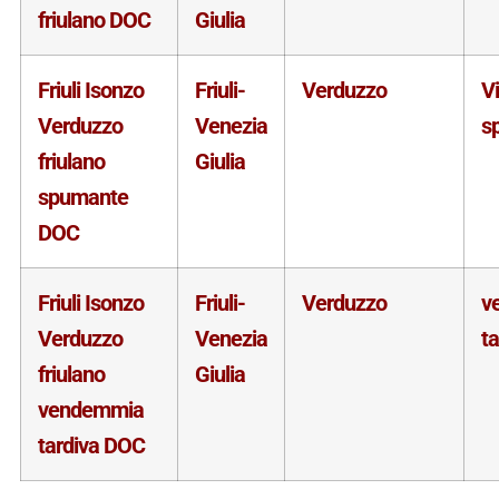
friulano DOC
Giulia
Friuli Isonzo
Friuli-
Verduzzo
V
Verduzzo
Venezia
s
friulano
Giulia
spumante
DOC
Friuli Isonzo
Friuli-
Verduzzo
v
Verduzzo
Venezia
ta
friulano
Giulia
vendemmia
tardiva DOC