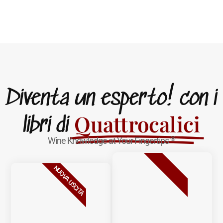
Diventa un esperto! con i
Quattrocalici
libri di
®
Wine Knowledge at Your Fingertips
BESTSELLER
NUOVA USCITA