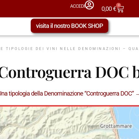
0
ACCEDI
0,00
€
visita il nostro BOOK SHOP
LE TIPOLOGIE DEI VINI NELLE DENOMINAZIONI – QU
Controguerra DOC b
Una tipologia della Denominazione “Controguerra DOC” 