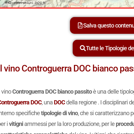
Salva questo conten
Tutte le Tipologie dei
Il vino Controguerra DOC bianco pas
l vino
Controguerra DOC bianco passito
è una delle tipol
Controguerra DOC
, una
DOC
della regione . I disciplinari
interno specifiche
tipologie di vino
, che si caratterizzano p
er i
vitigni
ammessi per la loro produzione, per le
procedu