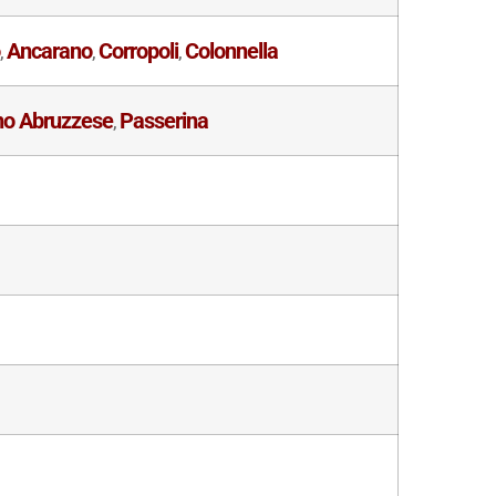
o
Ancarano
Corropoli
Colonnella
,
,
,
no Abruzzese
Passerina
,