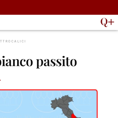
ATTROCALICI
ianco passito
→