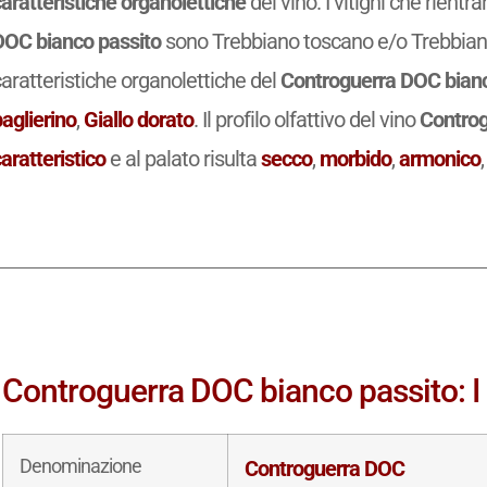
aratteristiche organolettiche
del vino. I vitigni che rient
DOC bianco passito
sono Trebbiano toscano e/o Trebbia
aratteristiche organolettiche del
Controguerra DOC bianc
aglierino
,
Giallo dorato
. Il profilo olfattivo del vino
Controg
aratteristico
e al palato risulta
secco
,
morbido
,
armonico
Controguerra DOC bianco passito: I d
Denominazione
Controguerra DOC