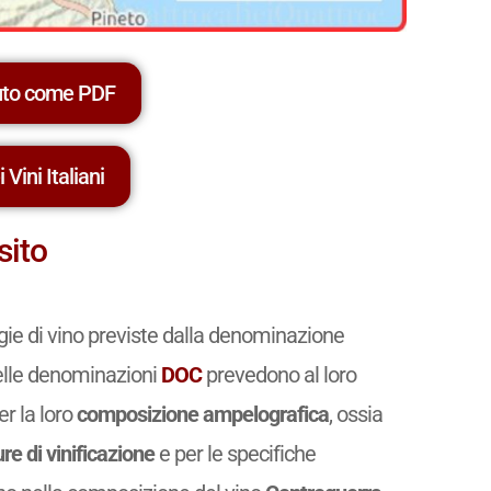
uto come PDF
 Vini Italiani
sito
ogie di vino previste dalla denominazione
 delle denominazioni
DOC
prevedono al loro
er la loro
composizione ampelografica
, ossia
re di vinificazione
e per le specifiche