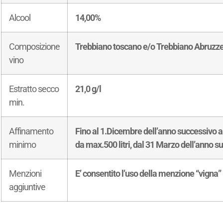
Alcool
14,00%
Composizione
Trebbiano toscano e/o Trebbiano Abruzz
vino
Estratto secco
21,0 g/l
min.
Affinamento
Fino al 1.Dicembre dell’anno successivo al
minimo
da max.500 litri, dal 31 Marzo dell’anno
Menzioni
E’ consentito l’uso della menzione “vigna”
aggiuntive