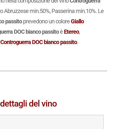
rano nella composizione del vino
Controguerra
no Abruzzese min.50%, Passerina min.10%. Le
o passito
prevedono un colore
Giallo
uerra DOC bianco passito
è
Etereo
,
,
Controguerra DOC bianco passito
.
ettagli del vino