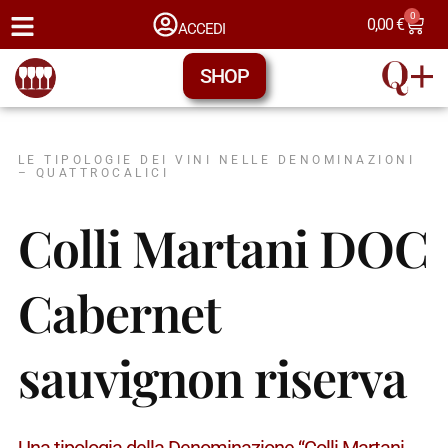
0
0,00
€
ACCEDI
SHOP
LE TIPOLOGIE DEI VINI NELLE DENOMINAZIONI
– QUATTROCALICI
Colli Martani DOC
Cabernet
sauvignon riserva
Una tipologia della Denominazione “Colli Martani