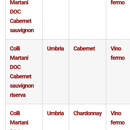
Martani
fermo
DOC
Cabernet
sauvignon
Colli
Umbria
Cabernet
Vino
Martani
fermo
DOC
Cabernet
sauvignon
riserva
Colli
Umbria
Chardonnay
Vino
Martani
fermo