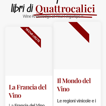
Quattrocalici
libri di
®
Wine Knowledge at Your Fingertips
BESTSELLER
NUOVA USCITA
Il Mondo del
La Francia del
Vino
Vino
Le regioni vinicole e i
La
Francia del Vino