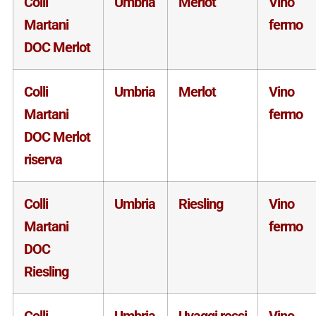
Colli
Umbria
Merlot
Vino
Martani
fermo
DOC Merlot
Colli
Umbria
Merlot
Vino
Martani
fermo
DOC Merlot
riserva
Colli
Umbria
Riesling
Vino
Martani
fermo
DOC
Riesling
Colli
Umbria
Uvaggi rossi
Vino