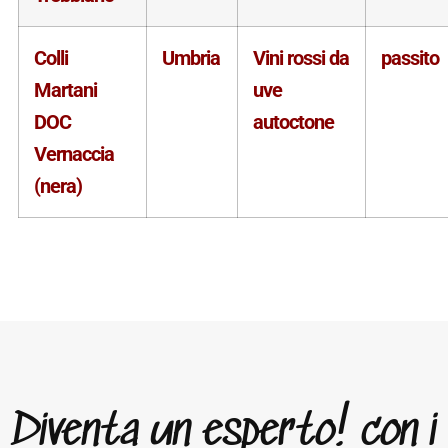
Colli
Umbria
Vini rossi da
passito
Martani
uve
DOC
autoctone
Vernaccia
(nera)
Diventa un esperto! con i