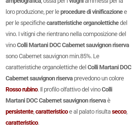
ampelografica
, ossia per i
vitigni
ammessi per la
loro produzione, per le
procedure di vinificazione
e
per le specifiche
caratteristiche organolettiche
del
vino. I vitigni che rientrano nella composizione del
vino
Colli Martani DOC Cabernet sauvignon riserva
sono Cabernet sauvignon min.85%. Le
caratteristiche organolettiche del
Colli Martani DOC
Cabernet sauvignon riserva
prevedono un colore
Rosso rubino
. Il profilo olfattivo del vino
Colli
Martani DOC Cabernet sauvignon riserva
è
persistente
,
caratteristico
e al palato risulta
secco
,
caratteristico
.