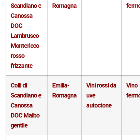
Scandiano e
Romagna
ferm
Canossa
DOC
Lambrusco
Montericco
rosso
frizzante
Colli di
Emilia-
Vini rossi da
Vino
Scandiano e
Romagna
uve
ferm
Canossa
autoctone
DOC Malbo
gentile