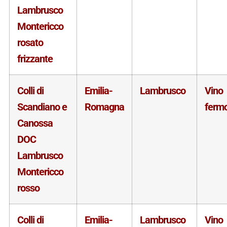
Lambrusco
Montericco
rosato
frizzante
Colli di
Emilia-
Lambrusco
Vino
Scandiano e
Romagna
ferm
Canossa
DOC
Lambrusco
Montericco
rosso
Colli di
Emilia-
Lambrusco
Vino