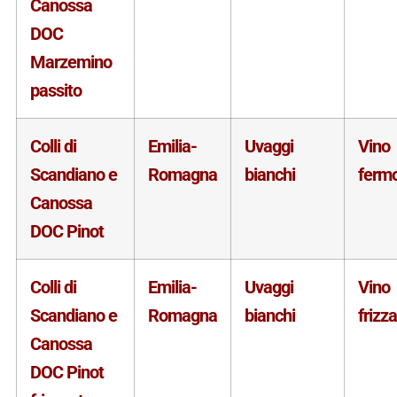
Canossa
DOC
Marzemino
passito
Colli di
Emilia-
Uvaggi
Vino
Scandiano e
Romagna
bianchi
ferm
Canossa
DOC Pinot
Colli di
Emilia-
Uvaggi
Vino
Scandiano e
Romagna
bianchi
frizz
Canossa
DOC Pinot