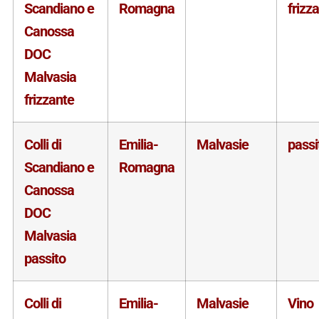
Scandiano e
Romagna
frizz
Canossa
DOC
Malvasia
frizzante
Colli di
Emilia-
Malvasie
passi
Scandiano e
Romagna
Canossa
DOC
Malvasia
passito
Colli di
Emilia-
Malvasie
Vino