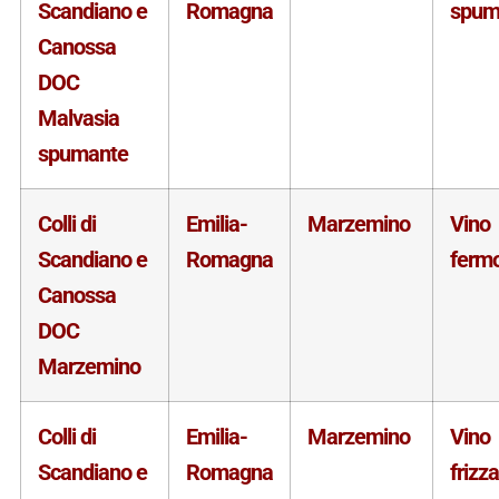
Scandiano e
Romagna
spum
Canossa
DOC
Malvasia
spumante
Colli di
Emilia-
Marzemino
Vino
Scandiano e
Romagna
ferm
Canossa
DOC
Marzemino
Colli di
Emilia-
Marzemino
Vino
Scandiano e
Romagna
frizz