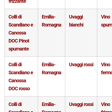
frizzante
Colli di
Emilia-
Uvaggi
Vino
Scandiano e
Romagna
bianchi
spum
Canossa
DOC Pinot
spumante
Colli di
Emilia-
Uvaggi rossi
Vino
Scandiano e
Romagna
ferm
Canossa
DOC rosso
Colli di
Emilia-
Uvaggi rossi
Vino