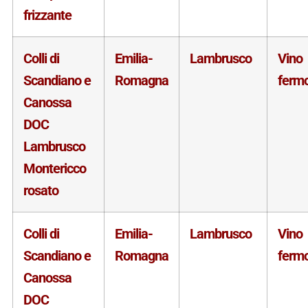
frizzante
Colli di
Emilia-
Lambrusco
Vino
Scandiano e
Romagna
ferm
Canossa
DOC
Lambrusco
Montericco
rosato
Colli di
Emilia-
Lambrusco
Vino
Scandiano e
Romagna
ferm
Canossa
DOC