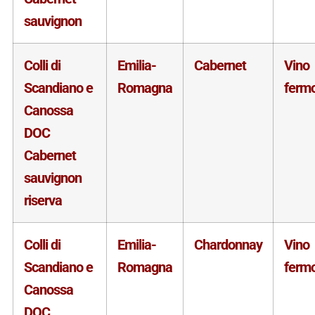
sauvignon
Colli di
Emilia-
Cabernet
Vino
Scandiano e
Romagna
ferm
Canossa
DOC
Cabernet
sauvignon
riserva
Colli di
Emilia-
Chardonnay
Vino
Scandiano e
Romagna
ferm
Canossa
DOC