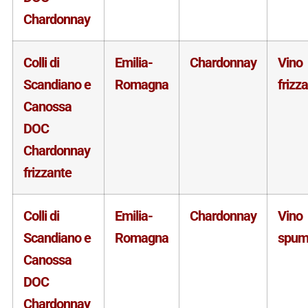
Chardonnay
Colli di
Emilia-
Chardonnay
Vino
Scandiano e
Romagna
frizz
Canossa
DOC
Chardonnay
frizzante
Colli di
Emilia-
Chardonnay
Vino
Scandiano e
Romagna
spum
Canossa
DOC
Chardonnay