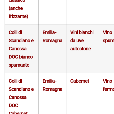
(anche
frizzante)
Colli di
Emilia-
Vini bianchi
Vino
Scandiano e
Romagna
da uve
spum
Canossa
autoctone
DOC bianco
spumante
Colli di
Emilia-
Cabernet
Vino
Scandiano e
Romagna
ferm
Canossa
DOC
Cabernet