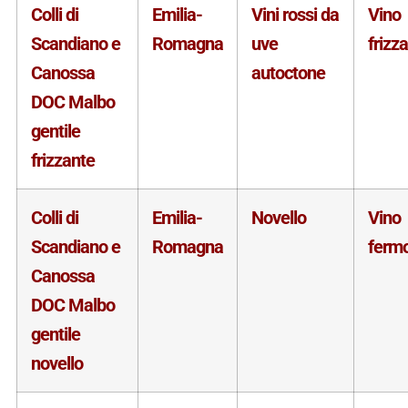
Colli di
Emilia-
Vini rossi da
Vino
Scandiano e
Romagna
uve
frizz
Canossa
autoctone
DOC Malbo
gentile
frizzante
Colli di
Emilia-
Novello
Vino
Scandiano e
Romagna
ferm
Canossa
DOC Malbo
gentile
novello