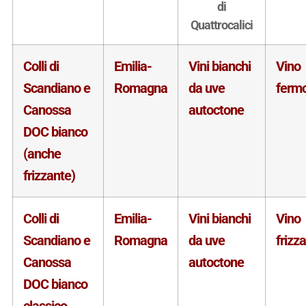
di
Quattrocalici
Colli di
Emilia-
Vini bianchi
Vino
Scandiano e
Romagna
da uve
ferm
Canossa
autoctone
DOC bianco
(anche
frizzante)
Colli di
Emilia-
Vini bianchi
Vino
Scandiano e
Romagna
da uve
frizz
Canossa
autoctone
DOC bianco
classico