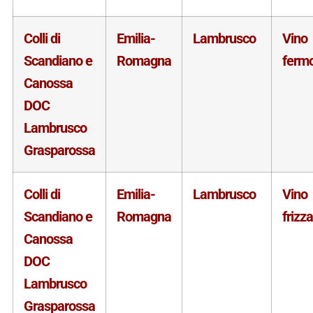
Colli di
Emilia-
Lambrusco
Vino
Scandiano e
Romagna
ferm
Canossa
DOC
Lambrusco
Grasparossa
Colli di
Emilia-
Lambrusco
Vino
Scandiano e
Romagna
frizz
Canossa
DOC
Lambrusco
Grasparossa