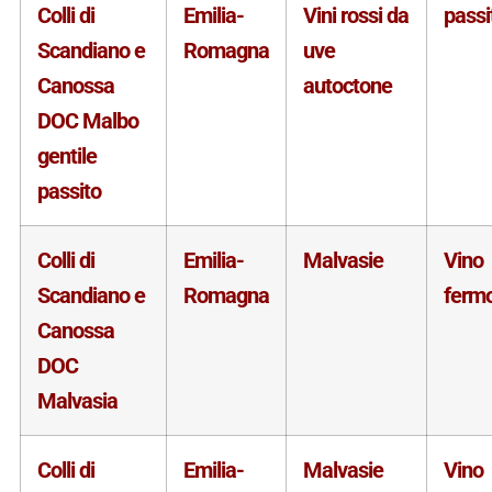
Colli di
Emilia-
Vini rossi da
passi
Scandiano e
Romagna
uve
Canossa
autoctone
DOC Malbo
gentile
passito
Colli di
Emilia-
Malvasie
Vino
Scandiano e
Romagna
ferm
Canossa
DOC
Malvasia
Colli di
Emilia-
Malvasie
Vino