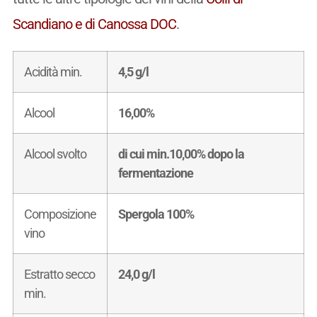
Scandiano e di Canossa DOC
.
Acidità min.
4,5 g/l
Alcool
16,00%
Alcool svolto
di cui min.10,00% dopo la
fermentazione
Composizione
Spergola 100%
vino
Estratto secco
24,0 g/l
min.