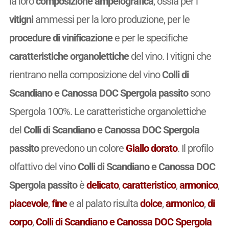
la loro
composizione ampelografica
, ossia per i
vitigni
ammessi per la loro produzione, per le
procedure di vinificazione
e per le specifiche
caratteristiche organolettiche
del vino. I vitigni che
rientrano nella composizione del vino
Colli di
Scandiano e Canossa DOC Spergola passito
sono
Spergola 100%. Le caratteristiche organolettiche
del
Colli di Scandiano e Canossa DOC Spergola
passito
prevedono un colore
Giallo dorato
. Il profilo
olfattivo del vino
Colli di Scandiano e Canossa DOC
Spergola passito
è
delicato
,
caratteristico
,
armonico
,
piacevole
,
fine
e al palato risulta
dolce
,
armonico
,
di
corpo
,
Colli di Scandiano e Canossa DOC Spergola