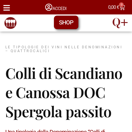
0
0,00
€
ACCEDI
SHOP
LE TIPOLOGIE DEI VINI NELLE DENOMINAZIONI
– QUATTROCALICI
Colli di Scandiano
e Canossa DOC
Spergola passito
Una tipologia della Denominazione “Colli di