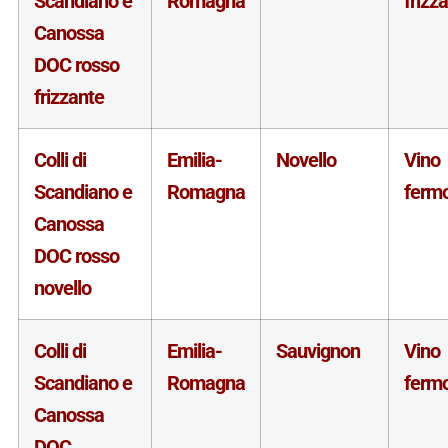
Scandiano e
Romagna
frizz
Canossa
DOC rosso
frizzante
Colli di
Emilia-
Novello
Vino
Scandiano e
Romagna
ferm
Canossa
DOC rosso
novello
Colli di
Emilia-
Sauvignon
Vino
Scandiano e
Romagna
ferm
Canossa
DOC