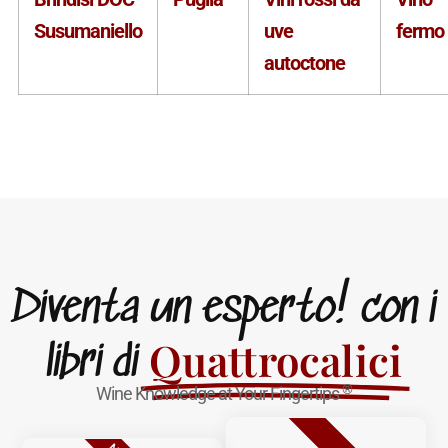
Susumaniello
uve
fermo
autoctone
Diventa un esperto! con i
Quattrocalici
libri di
®
Wine Knowledge at Your Fingertips