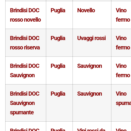
Brindisi DOC
Puglia
Novello
Vino
rosso novello
fermo
Brindisi DOC
Puglia
Uvaggi rossi
Vino
rosso riserva
fermo
Brindisi DOC
Puglia
Sauvignon
Vino
Sauvignon
fermo
Brindisi DOC
Puglia
Sauvignon
Vino
Sauvignon
spuma
spumante
Brindisi DOC
Puglia
Vini rossi da
Vino