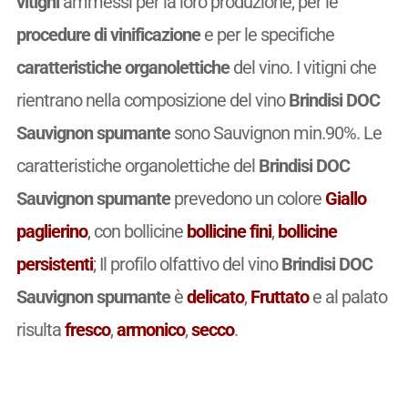
vitigni
ammessi per la loro produzione, per le
procedure di vinificazione
e per le specifiche
caratteristiche organolettiche
del vino. I vitigni che
rientrano nella composizione del vino
Brindisi DOC
Sauvignon spumante
sono Sauvignon min.90%. Le
caratteristiche organolettiche del
Brindisi DOC
Sauvignon spumante
prevedono un colore
Giallo
paglierino
, con bollicine
bollicine fini
,
bollicine
persistenti
; Il profilo olfattivo del vino
Brindisi DOC
Sauvignon spumante
è
delicato
,
Fruttato
e al palato
risulta
fresco
,
armonico
,
secco
.