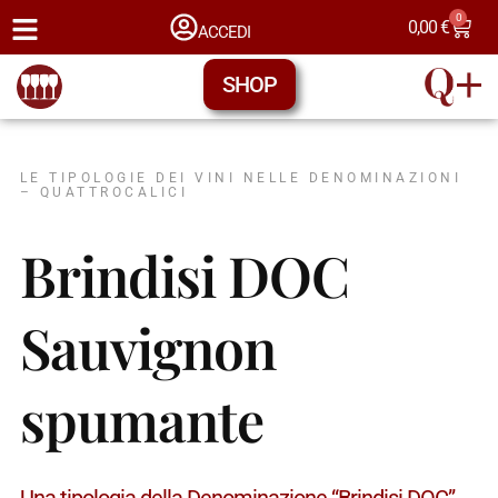
0
0,00
€
ACCEDI
SHOP
LE TIPOLOGIE DEI VINI NELLE DENOMINAZIONI
– QUATTROCALICI
Brindisi DOC
Sauvignon
spumante
Una tipologia della Denominazione “Brindisi DOC”