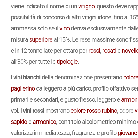
viene indicato il nome di un
vitigno
, questo deve rap
possibilità di concorso di altri vitigni idonei fino al 1
ammessa solo se il
vino
deriva esclusivamente dalle
misura
superiore
al 15%. Le rese massime sono fissat
e in 12 tonnellate per ettaro per
rossi
,
rosati
e
novell
all’80% per tutte le
tipologie
.
I
vini bianchi
della denominazione presentano
color
paglierino
da leggero a più carico, profilo olfattivo s
primari e secondari, e gusto fresco, leggero e
armon
vol. I
vini rossi
mostrano
colore
rosso rubino
, odore
v
sapido
e
armonico
, con titolo alcolometrico minimo 
valorizza immediatezza, fragranza e profilo
giovane