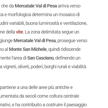
ia che da
Mercatale Val di Pesa
arriva verso
ogica e morfologica determina un mosaico di
udini variabili, buona luminosità e ventilazione,
one della
vite
. La zona delimitata segue un
ggiunge
Mercatale Val di Pesa
, prosegue verso
ino al
Monte San Michele
, quindi ridiscende
ente l’area di
San Casciano
, definendo un
igneti, oliveti, poderi, borghi rurali e viabilità
artiene a una delle aree più antiche e
umentata da secoli come coltura centrale
ativi, e ha contribuito a costruire il paesaggio