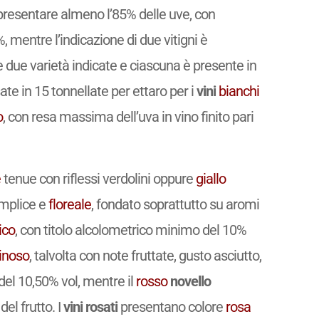
presentare almeno l’85% delle uve, con
5%, mentre l’indicazione di due vitigni è
 due varietà indicate e ciascuna è presente in
e in 15 tonnellate per ettaro per i
vini
bianchi
o
, con resa massima dell’uva in vino finito pari
e
tenue con riflessi verdolini oppure
giallo
emplice e
floreale
, fondato soprattutto su aromi
ico
, con titolo alcolometrico minimo del 10%
inoso
, talvolta con note fruttate, gusto asciutto,
del 10,50% vol, mentre il
rosso
novello
del frutto. I
vini rosati
presentano colore
rosa