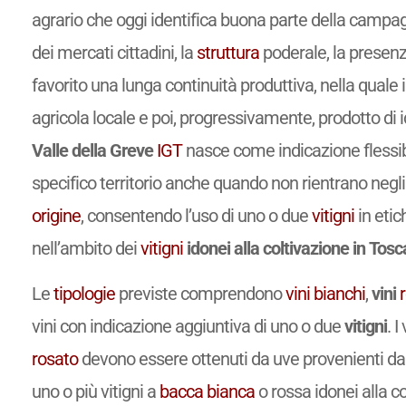
agrario che oggi identifica buona parte della campag
dei mercati cittadini, la
struttura
poderale, la presenza 
favorito una lunga continuità produttiva, nella quale i
agricola locale e poi, progressivamente, prodotto di 
Valle della Greve
IGT
nasce come indicazione flessibi
specifico territorio anche quando non rientrano negli 
origine
, consentendo l’uso di uno o due
vitigni
in etic
nell’ambito dei
vitigni
idonei alla coltivazione in Tos
Le
tipologie
previste comprendono
vini
bianchi
,
vini
vini con indicazione aggiuntiva di uno o due
vitigni
. I
rosato
devono essere ottenuti da uve provenienti da 
uno o più vitigni a
bacca bianca
o rossa idonei alla c