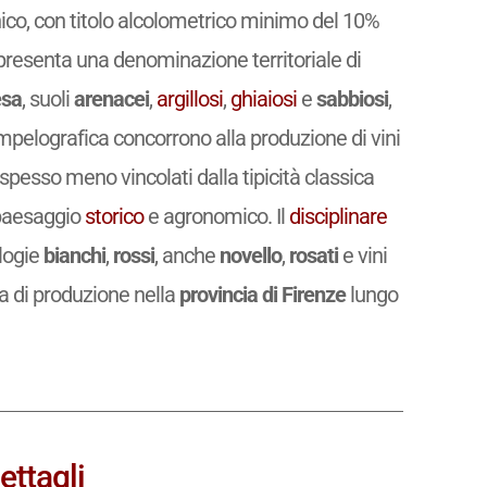
ico, con titolo alcolometrico minimo del 10%
resenta una denominazione territoriale di
sa
, suoli
arenacei
,
argillosi
,
ghiaiosi
e
sabbiosi
,
mpelografica concorrono alla produzione di vini
, spesso meno vincolati dalla tipicità classica
 paesaggio
storico
e agronomico. Il
disciplinare
logie
bianchi
,
rossi
, anche
novello
,
rosati
e vini
na di produzione nella
provincia di Firenze
lungo
ettagli