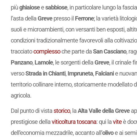
più
ghiaiose
e
sabbiose
, in particolare lungo la fasc
l’asta della
Greve
presso il
Ferrone
; la varietà litol
suoli e microambienti, con versanti ben esposti, altit
condizioni tradizionalmente favorevoli alla coltivazi
tracciato
complesso
che parte da
San Casciano
, ra
Panzano
,
Lamole
, le sorgenti della
Greve
, il crinale f
verso
Strada in Chianti
,
Impruneta
,
Falciani
e nuovam
territorio collinare interno, storicamente modellato da v
agricola.
Dal punto di vista
storico
, la
Alta Valle della Greve
app
prestigiose della
viticoltura
toscana
: qui la
vite
è doc
dell’economia mezzadrile, accanto all’
olivo
e ai semin