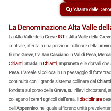
L'Altante delle Deno
La Denominazione Alta Valle dell
La
Alta Valle della Greve
IGT
o
Alta Valle della Grev
centrale, riferita a una porzione collinare della
provin
fiume
Greve
, tra
San Casciano in Val di Pesa
,
Mercat
Chianti
,
Strada in
Chianti
,
Impruneta
e le dorsali che
Pesa
. L’areale si colloca in un paesaggio di forte trad
continuità con il grande sistema collinare del
Chianti
fondata sul corso della
Greve
, sui rilievi circostanti
collegano i centri agricoli dell’area. Il
disciplinare
desc
dell’
Appennino
, nel quale affiorano unità prevalen