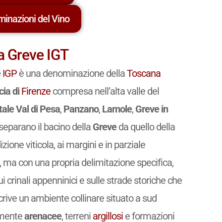
minazioni del Vino
a Greve IGT
e
IGP
è una denominazione della
Toscana
cia di
Firenze
compresa nell’alta valle del
ale Val di Pesa
,
Panzano
,
Lamole
,
Greve in
 separano il bacino della
Greve
da quello della
izione viticola, ai margini e in parziale
, ma con una propria delimitazione specifica,
, sui crinali appenninici e sulle strade storiche che
rive un ambiente collinare situato a sud
temente
arenacee
, terreni
argillosi
e formazioni