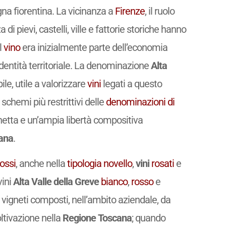
na fiorentina. La vicinanza a
Firenze
, il ruolo
di pievi, castelli, ville e fattorie storiche hanno
l
vino
era inizialmente parte dell’economia
identità territoriale. La denominazione
Alta
le, utile a valorizzare
vini
legati a questo
schemi più restrittivi delle
denominazioni di
hetta e un’ampia libertà compositiva
cana
.
rossi
, anche nella
tipologia
novello
,
vini
rosati
e
 vini
Alta Valle della Greve
bianco
,
rosso
e
vigneti composti, nell’ambito aziendale, da
oltivazione nella
Regione Toscana
; quando