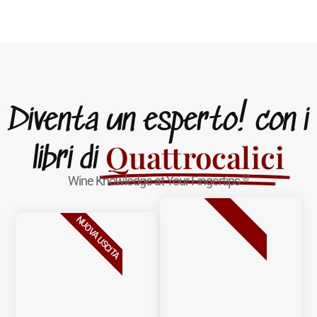
Diventa un esperto! con i
Quattrocalici
libri di
®
Wine Knowledge at Your Fingertips
BESTSELLER
NUOVA USCITA