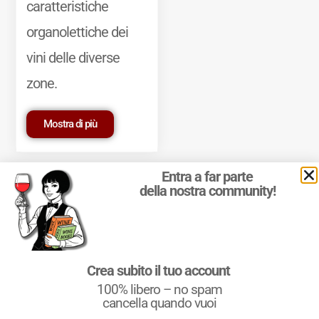
caratteristiche
organolettiche dei
vini delle diverse
zone.
Mostra di più
Entra a far parte
della nostra community!
© 2011-2025 Marcello Leder. All rights reserved. | ® Quattrocalici
Crea subito il tuo account
Marchio Reg. | P.IVA 03921390245
100% libero – no spam
Condizioni d'uso
|
Privacy Policy
|
Cookie Policy
|
Preferenze
cookie
cancella quando vuoi