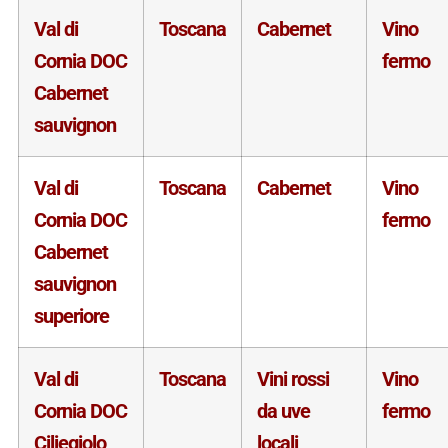
Val di
Toscana
Cabernet
Vino
Cornia DOC
fermo
Cabernet
sauvignon
Val di
Toscana
Cabernet
Vino
Cornia DOC
fermo
Cabernet
sauvignon
superiore
Val di
Toscana
Vini rossi
Vino
Cornia DOC
da uve
fermo
Ciliegiolo
locali