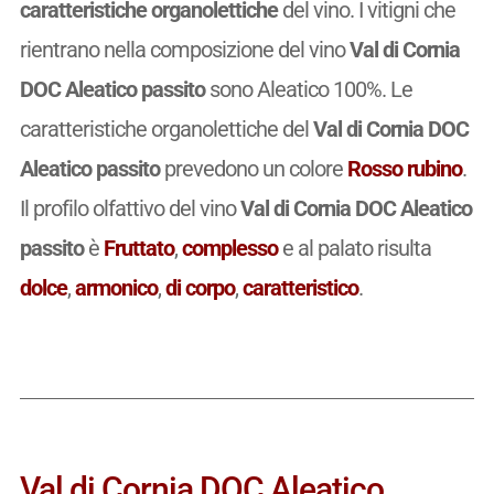
caratteristiche organolettiche
del vino. I vitigni che
rientrano nella composizione del vino
Val di Cornia
DOC Aleatico passito
sono Aleatico 100%. Le
caratteristiche organolettiche del
Val di Cornia DOC
Aleatico passito
prevedono un colore
Rosso rubino
.
Il profilo olfattivo del vino
Val di Cornia DOC Aleatico
passito
è
Fruttato
,
complesso
e al palato risulta
dolce
,
armonico
,
di corpo
,
caratteristico
.
Val di Cornia DOC Aleatico