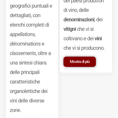
dei paesi produttori
geografici puntuali e
di vino, delle
dettagliati, con
denominazioni
, dei
elenchi completi di
vitigni
che vi si
appellations,
coltivano e dei
vini
dénominations
e
che vi si producono.
classements
, oltre a
Mostra di più
una sintesi chiara
delle principali
caratteristiche
organolettiche dei
vini delle diverse
zone.