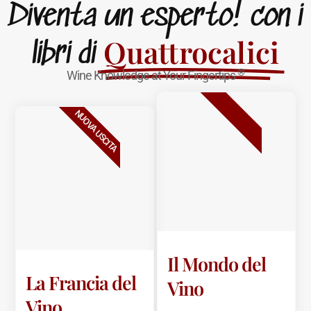
Diventa un esperto! con i
Quattrocalici
libri di
®
Wine Knowledge at Your Fingertips
BESTSELLER
NUOVA USCITA
Il Mondo del
La Francia del
Vino
Vino