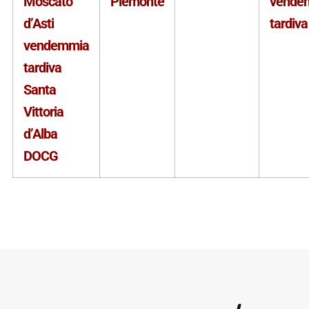
Moscato
Piemonte
vende
d’Asti
tardiva
vendemmia
tardiva
Santa
Vittoria
d’Alba
DOCG