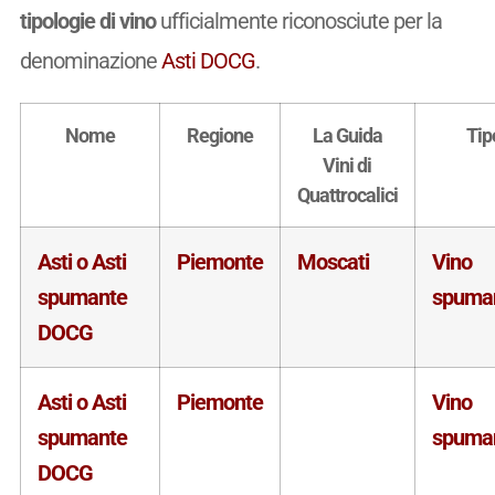
tipologie di vino
ufficialmente riconosciute per la
denominazione
Asti DOCG
.
Nome
Regione
La Guida
Tip
Vini di
Quattrocalici
Asti o Asti
Piemonte
Moscati
Vino
spumante
spuma
DOCG
Asti o Asti
Piemonte
Vino
spumante
spuma
DOCG