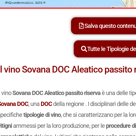
Salva questo conten
Tutte le Tipologie dei
Il vino Sovana DOC Aleatico passito 
l vino
Sovana DOC Aleatico passito riserva
è una delle ti
Sovana DOC
, una
DOC
della regione . I disciplinari delle
specifiche
tipologie di vino
, che si caratterizzano per la lo
itigni
ammessi per la loro produzione, per le
procedure di