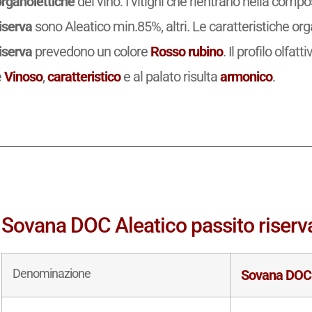
organolettiche
del vino. I vitigni che rientrano nella comp
iserva
sono Aleatico min.85%, altri. Le caratteristiche org
iserva
prevedono un colore
Rosso rubino
. Il profilo olfatt
è
Vinoso
,
caratteristico
e al palato risulta
armonico
.
Sovana DOC Aleatico passito riserva:
Denominazione
Sovana DOC