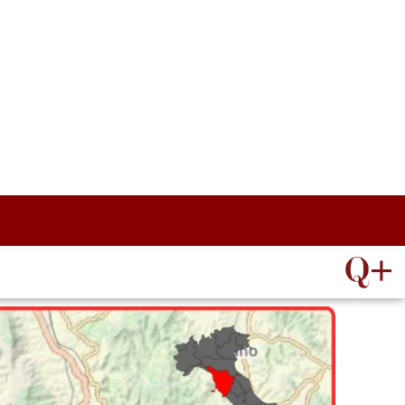
ATTROCALICI
passito riserva