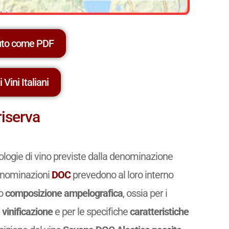
uto come PDF
 Vini Italiani
riserva
pologie di vino previste dalla denominazione
 denominazioni
DOC
prevedono al loro interno
ro
composizione ampelografica
, ossia per i
 vinificazione
e per le specifiche
caratteristiche