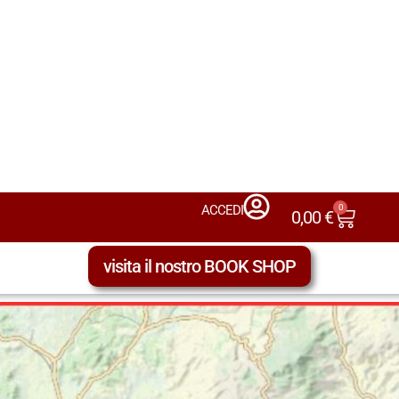
0
ACCEDI
0,00
€
visita il nostro BOOK SHOP
LE TIPOLOGIE DEI VINI NELLE DENOMINAZIONI – QU
Sovana DOC Aleatico 
Una tipologia della Denominazione “Sovana DOC” →