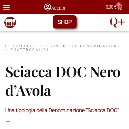
0
0,00
€
ACCEDI
SHOP
LE TIPOLOGIE DEI VINI NELLE DENOMINAZIONI
– QUATTROCALICI
Sciacca DOC Nero
d’Avola
Una tipologia della Denominazione “Sciacca DOC”
→