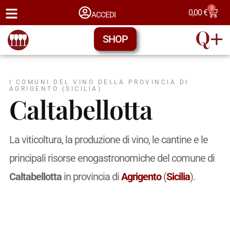
0
0,00
€
ACCEDI
SHOP
I COMUNI DEL VINO DELLA PROVINCIA DI
AGRIGENTO (SICILIA)
Caltabellotta
La viticoltura, la produzione di vino, le cantine e le
principali risorse enogastronomiche del comune di
Caltabellotta
in provincia di
Agrigento
(
Sicilia
).