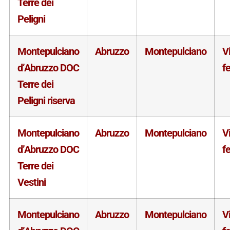
Terre dei
Peligni
Montepulciano
Abruzzo
Montepulciano
V
d’Abruzzo DOC
f
Terre dei
Peligni riserva
Montepulciano
Abruzzo
Montepulciano
V
d’Abruzzo DOC
f
Terre dei
Vestini
Montepulciano
Abruzzo
Montepulciano
V