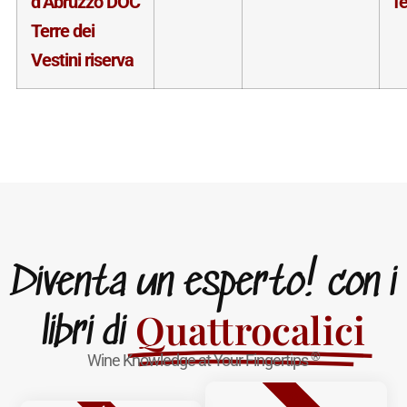
d’Abruzzo DOC
f
Terre dei
Vestini riserva
Diventa un esperto! con i
Quattrocalici
libri di
®
Wine Knowledge at Your Fingertips