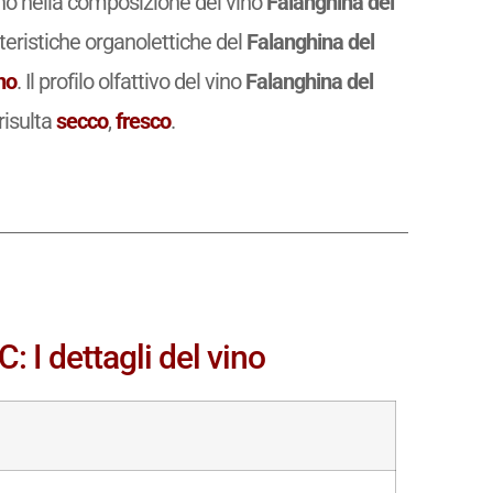
rano nella composizione del vino
Falanghina del
eristiche organolettiche del
Falanghina del
ino
. Il profilo olfattivo del vino
Falanghina del
risulta
secco
,
fresco
.
 I dettagli del vino