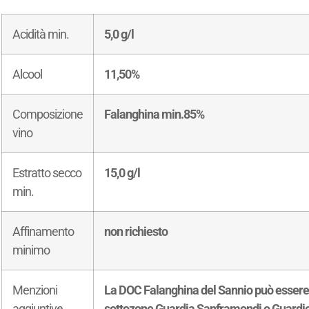
Acidità min.
5,0 g/l
Alcool
11,50%
Composizione
Falanghina min.85%
vino
Estratto secco
15,0 g/l
min.
Affinamento
non richiesto
minimo
Menzioni
La DOC Falanghina del Sannio può essere 
aggiuntive
sottozone Guardia Sanframondi o Guardiol