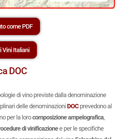
uto come PDF
 Vini Italiani
aca DOC
pologie di vino previste dalla denominazione
ciplinari delle denominazioni
DOC
prevedono al
ano per la loro
composizione ampelografica
,
rocedure di vinificazione
e per le specifiche