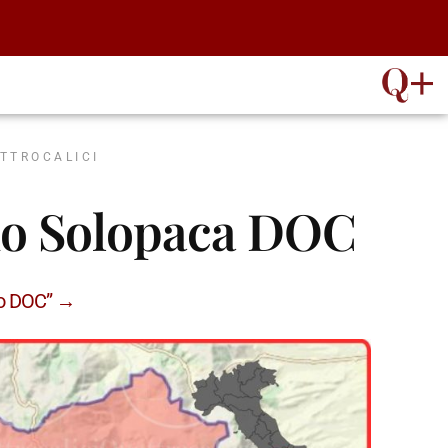
ATTROCALICI
io Solopaca DOC
io DOC” →