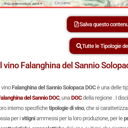
Salva questo conten
Tutte le Tipologie dei
Il vino Falanghina del Sannio Solop
l vino
Falanghina del Sannio Solopaca DOC
è una delle ti
Falanghina del Sannio DOC
, una
DOC
della regione . I dis
oro interno specifiche
tipologie di vino
, che si caratterizz
ssia per i
vitigni
ammessi per la loro produzione, per le
p