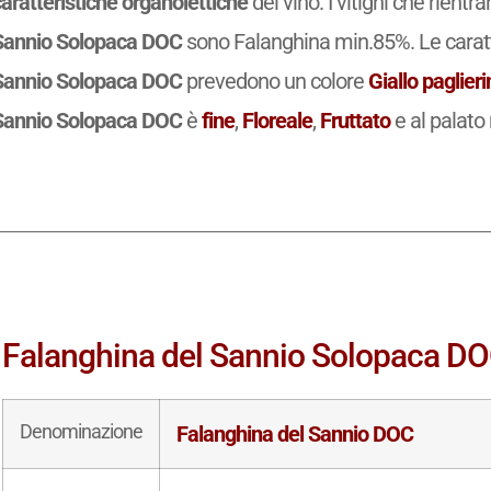
aratteristiche organolettiche
del vino. I vitigni che rient
Sannio Solopaca DOC
sono Falanghina min.85%. Le caratt
Sannio Solopaca DOC
prevedono un colore
Giallo paglier
Sannio Solopaca DOC
è
fine
,
Floreale
,
Fruttato
e al palato 
Falanghina del Sannio Solopaca DOC:
Denominazione
Falanghina del Sannio DOC