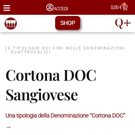
0
0,00
€
ACCEDI
SHOP
LE TIPOLOGIE DEI VINI NELLE DENOMINAZIONI
– QUATTROCALICI
Cortona DOC
Sangiovese
Una tipologia della Denominazione “Cortona DOC”
→