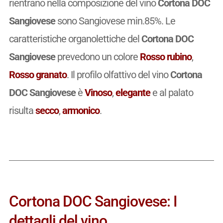
rientrano nella composizione del vino
Cortona DOC
Sangiovese
sono Sangiovese min.85%. Le
caratteristiche organolettiche del
Cortona DOC
Sangiovese
prevedono un colore
Rosso rubino
,
Rosso granato
. Il profilo olfattivo del vino
Cortona
DOC Sangiovese
è
Vinoso
,
elegante
e al palato
risulta
secco
,
armonico
.
Cortona DOC Sangiovese: I
dettagli del vino