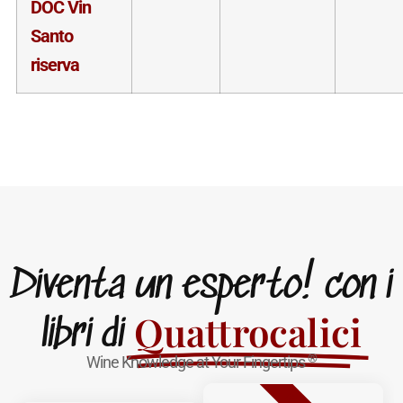
DOC Vin
Santo
riserva
Diventa un esperto! con i
Quattrocalici
libri di
®
Wine Knowledge at Your Fingertips