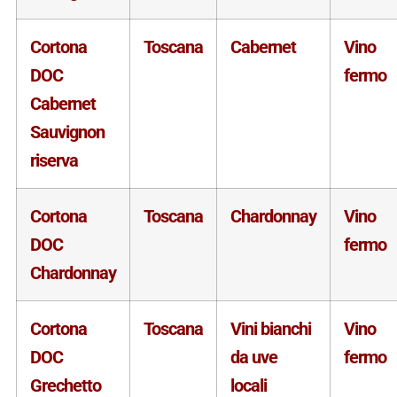
Cortona
Toscana
Cabernet
Vino
DOC
fermo
Cabernet
Sauvignon
riserva
Cortona
Toscana
Chardonnay
Vino
DOC
fermo
Chardonnay
Cortona
Toscana
Vini bianchi
Vino
DOC
da uve
fermo
Grechetto
locali