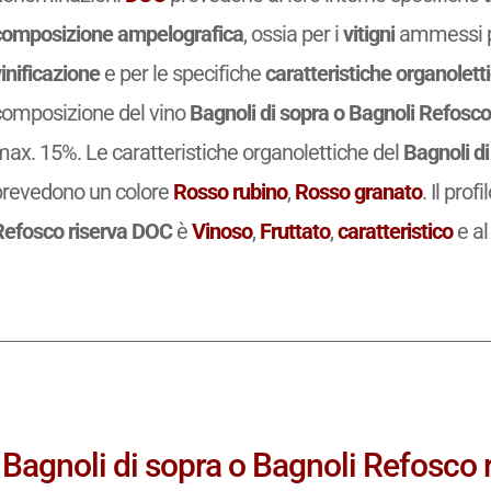
composizione ampelografica
, ossia per i
vitigni
ammessi pe
inificazione
e per le specifiche
caratteristiche organolett
composizione del vino
Bagnoli di sopra o Bagnoli Refosc
ax. 15%. Le caratteristiche organolettiche del
Bagnoli di
prevedono un colore
Rosso rubino
,
Rosso granato
. Il prof
Refosco riserva DOC
è
Vinoso
,
Fruttato
,
caratteristico
e al
Bagnoli di sopra o Bagnoli Refosco r