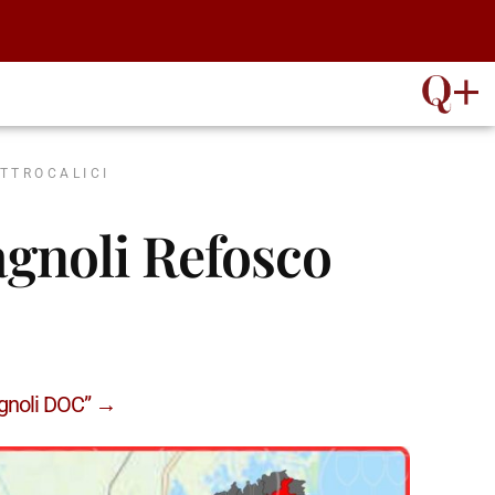
ATTROCALICI
agnoli Refosco
agnoli DOC” →