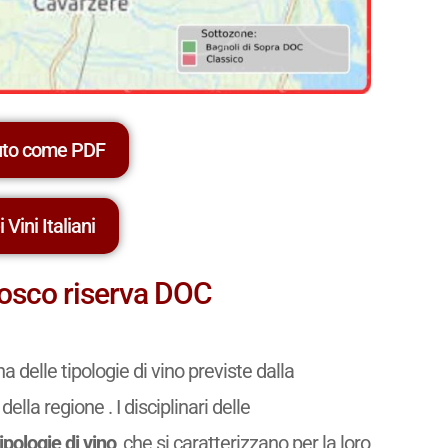
uto come PDF
 Vini Italiani
efosco riserva DOC
a delle tipologie di vino previste dalla
della regione . I disciplinari delle
tipologie di vino
, che si caratterizzano per la loro