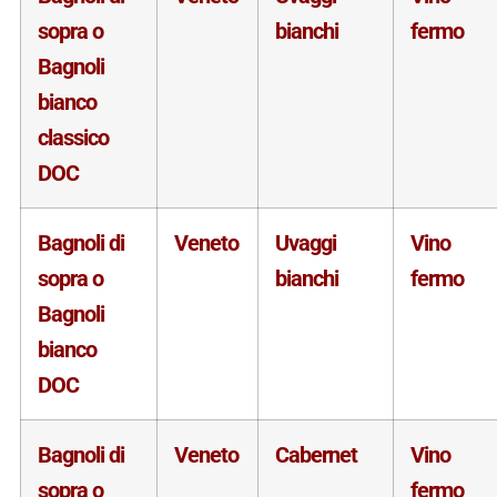
sopra o
bianchi
fermo
Bagnoli
bianco
classico
DOC
Bagnoli di
Veneto
Uvaggi
Vino
sopra o
bianchi
fermo
Bagnoli
bianco
DOC
Bagnoli di
Veneto
Cabernet
Vino
sopra o
fermo