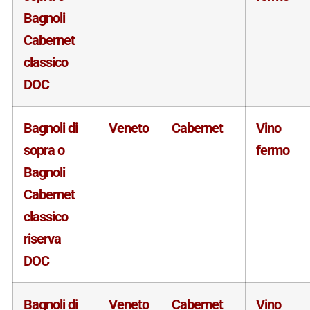
Bagnoli
Cabernet
classico
DOC
Bagnoli di
Veneto
Cabernet
Vino
sopra o
fermo
Bagnoli
Cabernet
classico
riserva
DOC
Bagnoli di
Veneto
Cabernet
Vino