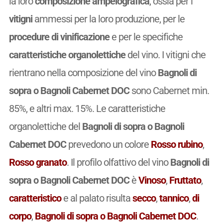
la loro
composizione ampelografica
, ossia per i
vitigni
ammessi per la loro produzione, per le
procedure di vinificazione
e per le specifiche
caratteristiche organolettiche
del vino. I vitigni che
rientrano nella composizione del vino
Bagnoli di
sopra o Bagnoli Cabernet DOC
sono Cabernet min.
85%, e altri max. 15%. Le caratteristiche
organolettiche del
Bagnoli di sopra o Bagnoli
Cabernet DOC
prevedono un colore
Rosso rubino
,
Rosso granato
. Il profilo olfattivo del vino
Bagnoli di
sopra o Bagnoli Cabernet DOC
è
Vinoso
,
Fruttato
,
caratteristico
e al palato risulta
secco
,
tannico
,
di
corpo
,
Bagnoli di sopra o Bagnoli Cabernet DOC
.