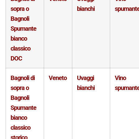
sopra o
bianchi
spumant
Bagnoli
Spumante
bianco
classico
DOC
Bagnoli di
Veneto
Uvaggi
Vino
sopra o
bianchi
spumant
Bagnoli
Spumante
bianco
classico
storico