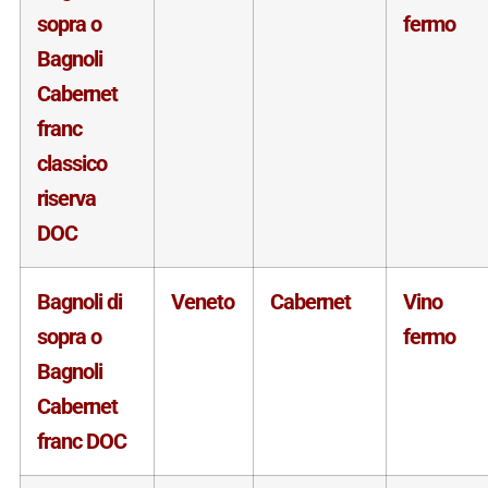
sopra o
fermo
Bagnoli
Cabernet
franc
classico
riserva
DOC
Bagnoli di
Veneto
Cabernet
Vino
sopra o
fermo
Bagnoli
Cabernet
franc DOC