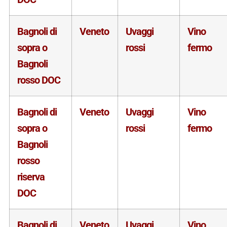
Bagnoli di
Veneto
Uvaggi
Vino
sopra o
rossi
fermo
Bagnoli
rosso DOC
Bagnoli di
Veneto
Uvaggi
Vino
sopra o
rossi
fermo
Bagnoli
rosso
riserva
DOC
Bagnoli di
Veneto
Uvaggi
Vino