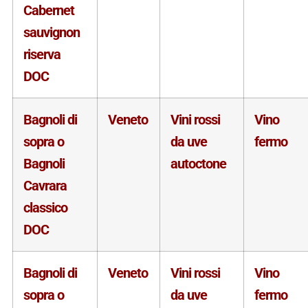
Cabernet
sauvignon
riserva
DOC
Bagnoli di
Veneto
Vini rossi
Vino
sopra o
da uve
fermo
Bagnoli
autoctone
Cavrara
classico
DOC
Bagnoli di
Veneto
Vini rossi
Vino
sopra o
da uve
fermo