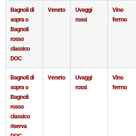
Bagnoli di
Veneto
Uvaggi
Vino
sopra o
rossi
fermo
Bagnoli
rosso
classico
DOC
Bagnoli di
Veneto
Uvaggi
Vino
sopra o
rossi
fermo
Bagnoli
rosso
classico
riserva
DOC