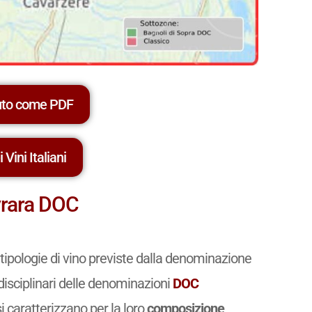
uto come PDF
 Vini Italiani
avrara DOC
 tipologie di vino previste dalla denominazione
 disciplinari delle denominazioni
DOC
si caratterizzano per la loro
composizione