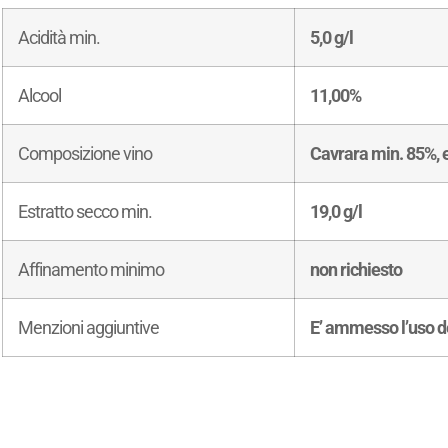
Acidità min.
5,0 g/l
Alcool
11,00%
Composizione vino
Cavrara min. 85%, e
Estratto secco min.
19,0 g/l
Affinamento minimo
non richiesto
Menzioni aggiuntive
E’ ammesso l’uso d