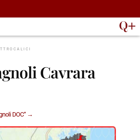
ATTROCALICI
agnoli Cavrara
agnoli DOC” →