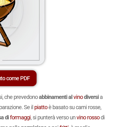
uto come PDF
rsi, che prevedono
abbinamenti al
vino
diversi
a
eparazione. Se il
piatto
è basato su carni rosse,
sa di
formaggi
, si punterà verso un
vino
rosso
di