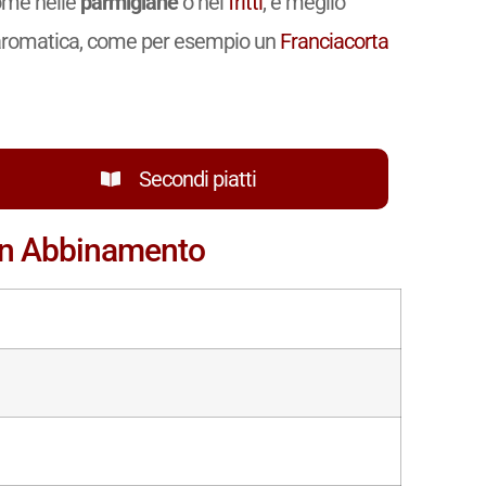
ome nelle
parmigiane
o nei
fritti
, è meglio
 aromatica, come per esempio un
Franciacorta
Secondi piatti
i in Abbinamento