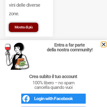
vini delle diverse
zone.
Mostra di più
Entra a far parte
della nostra community!
© 2011-2025 Marcello Leder. All rights reserved. | ® Quattrocalici
Crea subito il tuo account
Marchio Reg. | P.IVA 03921390245
100% libero – no spam
Condizioni d'uso
|
Privacy Policy
|
Cookie Policy
|
Preferenze
cookie
cancella quando vuoi
Login with
Facebook
L'Italia del Vino
Nel libro le
Regioni del Vino d’Italia
con