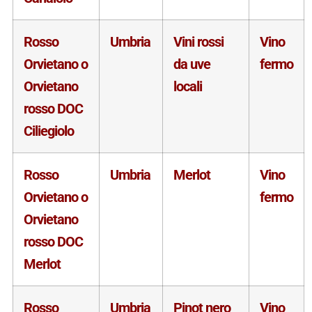
Rosso
Umbria
Vini rossi
Vino
Orvietano o
da uve
fermo
Orvietano
locali
rosso DOC
Ciliegiolo
Rosso
Umbria
Merlot
Vino
Orvietano o
fermo
Orvietano
rosso DOC
Merlot
Rosso
Umbria
Pinot nero
Vino