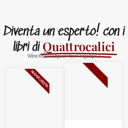
Diventa un esperto! con i
Quattrocalici
libri di
®
Wine Knowledge at Your Fingertips
BESTSELLER
NUOVA USCITA