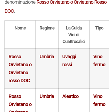
denominazione
Rosso Orvietano o Orvietano Rosso
DOC
.
Nome
Regione
La Guida
Tipo
Vini di
Quattrocalici
Rosso
Umbria
Uvaggi
Vino
Orvietano o
rossi
fermo
Orvietano
rosso DOC
Rosso
Umbria
Aleatico
Vino
Orvietano o
fermo