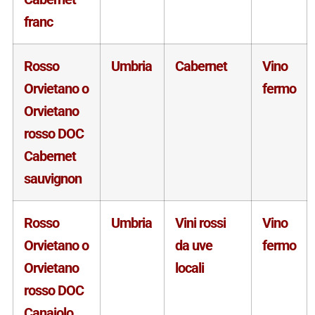
franc
Rosso
Umbria
Cabernet
Vino
Orvietano o
fermo
Orvietano
rosso DOC
Cabernet
sauvignon
Rosso
Umbria
Vini rossi
Vino
Orvietano o
da uve
fermo
Orvietano
locali
rosso DOC
Canaiolo