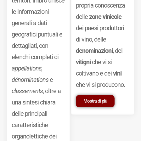
territori. Il libro unisce
propria conoscenza
le informazioni
delle
zone vinicole
generali a dati
dei paesi produttori
geografici puntuali e
di vino, delle
dettagliati, con
denominazioni
, dei
elenchi completi di
vitigni
che vi si
appellations,
coltivano e dei
vini
dénominations
e
che vi si producono.
classements
, oltre a
Mostra di più
una sintesi chiara
delle principali
caratteristiche
organolettiche dei