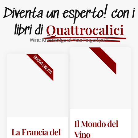
Diventa un esperto! con i
Quattrocalici
libri di
®
Wine Knowledge at Your Fingertips
BESTSELLER
NUOVA USCITA
Il Mondo del
La Francia del
Vino