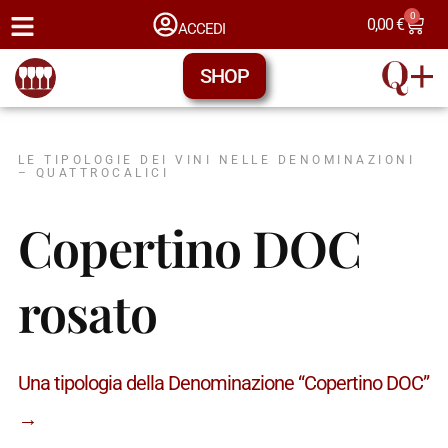
0
0,00
€
ACCEDI
SHOP
LE TIPOLOGIE DEI VINI NELLE DENOMINAZIONI
– QUATTROCALICI
Copertino DOC
rosato
Una tipologia della Denominazione “Copertino DOC”
→