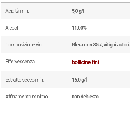
Acidità min.
5,0 g/l
Alcool
11,00%
Composizione vino
Glera min.85%, vitigni autor
Effervescenza
bollicine fini
Estratto secco min.
16,0 g/l
Affinamento minimo
non richiesto