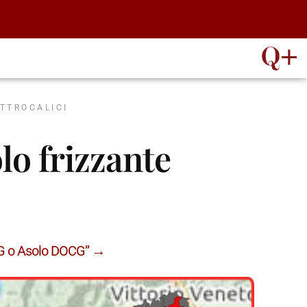
ATTROCALICI
lo frizzante
CG o Asolo DOCG” →