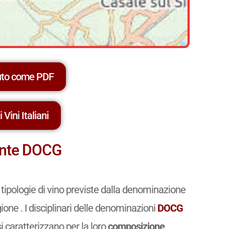
uto come PDF
 Vini Italiani
zante DOCG
 tipologie di vino previste dalla denominazione
ione . I disciplinari delle denominazioni
DOCG
si caratterizzano per la loro
composizione