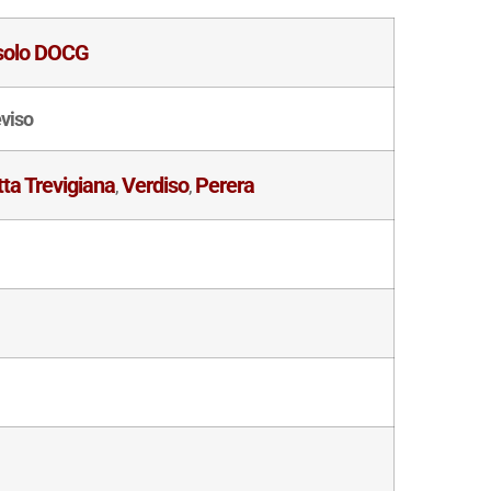
solo DOCG
eviso
ta Trevigiana
Verdiso
Perera
,
,