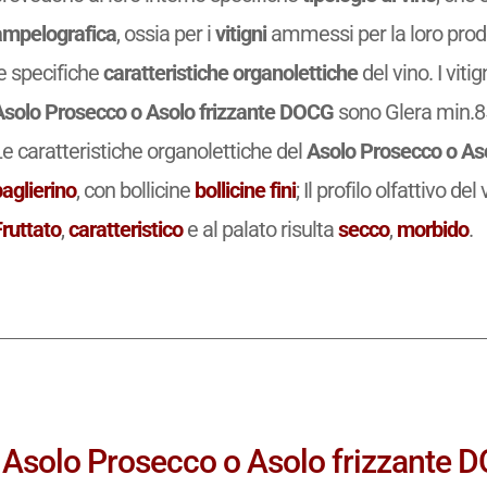
ampelografica
, ossia per i
vitigni
ammessi per la loro prod
e specifiche
caratteristiche organolettiche
del vino. I vit
Asolo Prosecco o Asolo frizzante DOCG
sono Glera min.85
e caratteristiche organolettiche del
Asolo Prosecco o As
aglierino
, con bollicine
bollicine fini
; Il profilo olfattivo del
Fruttato
,
caratteristico
e al palato risulta
secco
,
morbido
.
Asolo Prosecco o Asolo frizzante DO