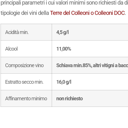
principali parametri i cui valori minimi sono richiesti da d
tipologie dei vini della
Terre del Colleoni o Colleoni DOC
.
Acidità min.
4,5 g/l
Alcool
11,00%
Composizione vino
Schiava min.85%, altri vitigni a ba
Estratto secco min.
16,0 g/l
Affinamento minimo
non richiesto