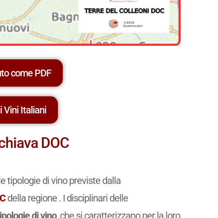
uto come PDF
 Vini Italiani
 Schiava DOC
e tipologie di vino previste dalla
C
della regione . I disciplinari delle
tipologie di vino
, che si caratterizzano per la loro