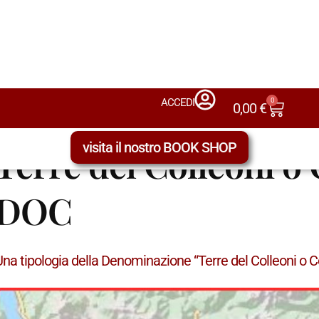
0
ACCEDI
0,00
€
visita il nostro BOOK SHOP
LE TIPOLOGIE DEI VINI NELLE DENOMINAZIONI – QU
Terre del Colleoni o
DOC
Una tipologia della Denominazione “Terre del Colleoni o 