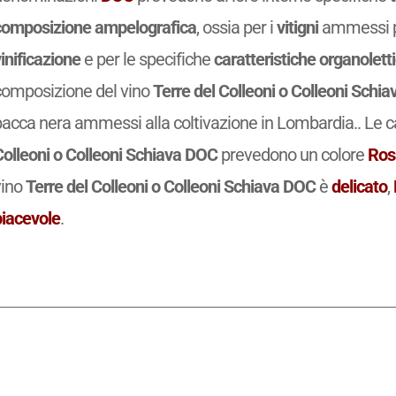
composizione ampelografica
, ossia per i
vitigni
ammessi pe
inificazione
e per le specifiche
caratteristiche organolett
composizione del vino
Terre del Colleoni o Colleoni Schi
acca nera ammessi alla coltivazione in Lombardia.. Le ca
Colleoni o Colleoni Schiava DOC
prevedono un colore
Ros
vino
Terre del Colleoni o Colleoni Schiava DOC
è
delicato
,
piacevole
.