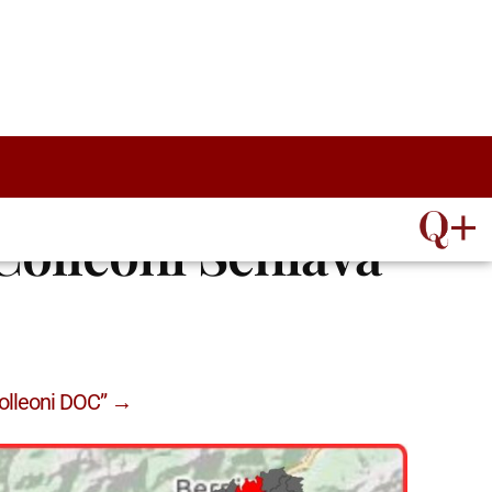
ATTROCALICI
 Colleoni Schiava
Colleoni DOC” →