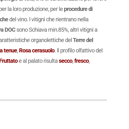
r la loro produzione, per le
procedure di
iche
del vino. I vitigni che rientrano nella
ava DOC
sono Schiava min.85%, altri vitigni a
ratteristiche organolettiche del
Terre del
a tenue
,
Rosa cerasuolo
. Il profilo olfattivo del
Fruttato
e al palato risulta
secco
,
fresco
,