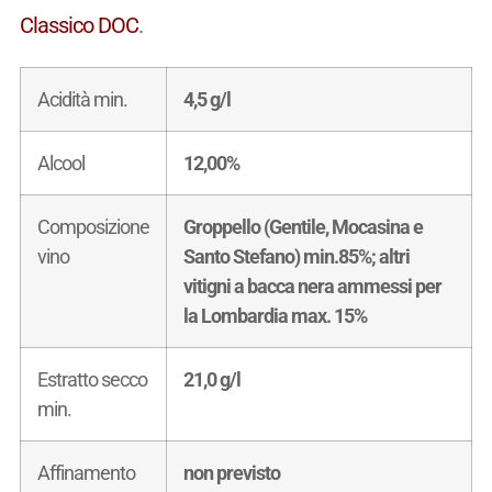
Classico DOC
.
Acidità min.
4,5 g/l
Alcool
12,00%
Composizione
Groppello (Gentile, Mocasina e
vino
Santo Stefano) min.85%; altri
vitigni a bacca nera ammessi per
la Lombardia max. 15%
Estratto secco
21,0 g/l
min.
Affinamento
non previsto