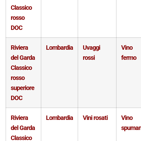
Classico
rosso
DOC
Riviera
Lombardia
Uvaggi
Vino
del Garda
rossi
fermo
Classico
rosso
superiore
DOC
Riviera
Lombardia
Vini rosati
Vino
del Garda
spuman
Classico