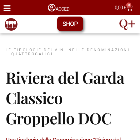
0
0,00
€
ACCEDI
SHOP
LE TIPOLOGIE DEI VINI NELLE DENOMINAZIONI
– QUATTROCALICI
Riviera del Garda
Classico
Groppello DOC
Una tipologia della Denominazione “Riviera del