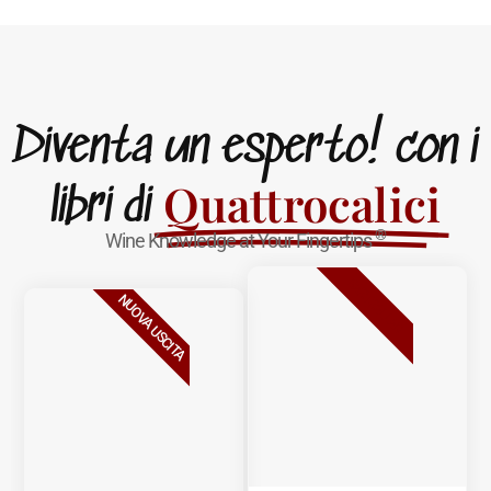
Diventa un esperto! con i
Quattrocalici
libri di
®
Wine Knowledge at Your Fingertips
BESTSELLER
NUOVA USCITA