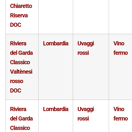
Chiaretto
Riserva
DOC
Riviera
Lombardia
Uvaggi
Vino
del Garda
rossi
fermo
Classico
Valtènesi
rosso
DOC
Riviera
Lombardia
Uvaggi
Vino
del Garda
rossi
fermo
Classico