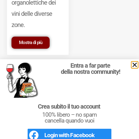
organolettiche dei
vini delle diverse
zone.
Mostra di più
Entra a far parte
della nostra community!
© 2011-2025 Marcello Leder. All rights reserved. | ® Quattrocalici
Crea subito il tuo account
Marchio Reg. | P.IVA 03921390245
100% libero – no spam
Condizioni d'uso
|
Privacy Policy
|
Cookie Policy
|
Preferenze
cookie
cancella quando vuoi
Login with
Facebook
L'Italia del Vino