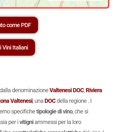
uto come PDF
 Vini Italiani
te dalla denominazione
Valtenesi DOC
,
Riviera
zona Valtenesi
, una
DOC
della regione . I
terno specifiche
tipologie di vino
, che si
ssia per i
vitigni
ammessi per la loro