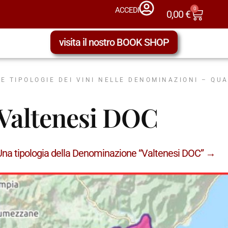
0
ACCEDI
0,00
€
visita il nostro BOOK SHOP
LE TIPOLOGIE DEI VINI NELLE DENOMINAZIONI – QU
Valtenesi DOC
Una tipologia della Denominazione “Valtenesi DOC” →