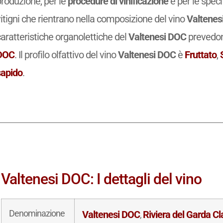
produzione, per le
procedure di vinificazione
e per le spec
itigni che rientrano nella composizione del vino
Valtenes
aratteristiche organolettiche del
Valtenesi DOC
prevedon
DOC
. Il profilo olfattivo del vino
Valtenesi DOC
è
Fruttato
,
sapido
.
Valtenesi DOC: I dettagli del vino
Denominazione
Valtenesi DOC
Riviera del Garda C
,