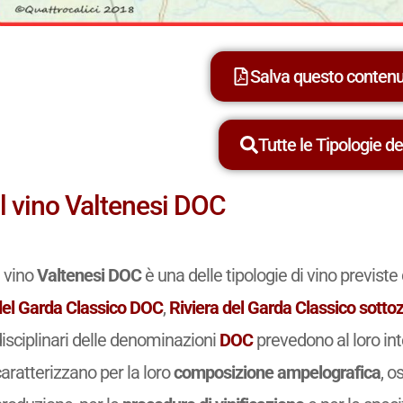
Salva questo conten
Tutte le Tipologie dei
Il vino Valtenesi DOC
l vino
Valtenesi DOC
è una delle tipologie di vino previs
del Garda Classico DOC
,
Riviera del Garda Classico sotto
isciplinari delle denominazioni
DOC
prevedono al loro in
aratterizzano per la loro
composizione ampelografica
, o