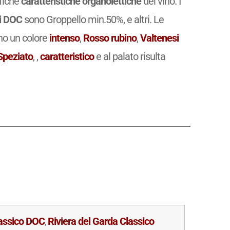
ifiche
caratteristiche organolettiche
del vino. I
i DOC
sono Groppello min.50%, e altri. Le
o un colore
intenso
,
Rosso rubino
,
Valtenesi
Speziato
,
,
caratteristico
e al palato risulta
lassico DOC
Riviera del Garda Classico
,