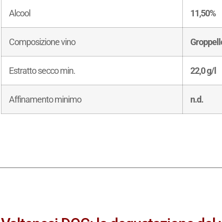
Alcool
11,50%
Composizione vino
Groppello
Estratto secco min.
22,0 g/l
Affinamento minimo
n.d.