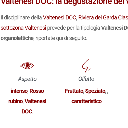
Valtenesi DOC: la degustazione del 
Il disciplinare della
Valtenesi DOC
,
Riviera del Garda Cla
sottozona Valtenesi
prevede per la tipologia
Valtenesi 
organolettiche
, riportate qui di seguito.
Aspetto
Olfatto
intenso
,
Rosso
Fruttato
,
Speziato
,
,
rubino
,
Valtenesi
caratteristico
DOC
.